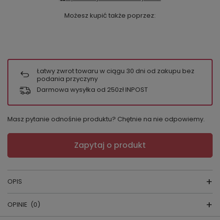
Możesz kupić także poprzez:
Łatwy zwrot towaru w ciągu
30
dni od zakupu bez
podania przyczyny
Darmowa wysyłka od 250zł INPOST
Masz pytanie odnośnie produktu? Chętnie na nie odpowiemy.
Zapytaj o produkt
OPIS
OPINIE
(0)
Szlafrok