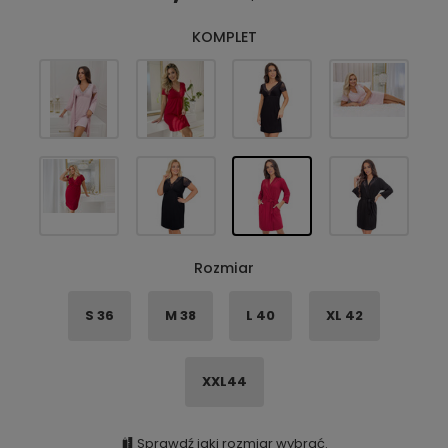
KOMPLET
Rozmiar
S 36
M 38
L 40
XL 42
XXL44
Sprawdź jaki rozmiar wybrać.