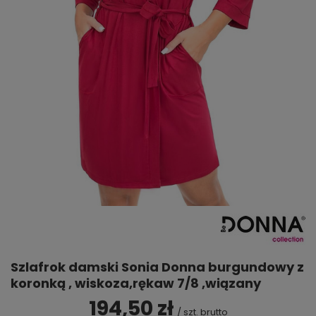
Szlafrok damski Sonia Donna burgundowy z
koronką , wiskoza,rękaw 7/8 ,wiązany
194,50 zł
/
szt.
brutto