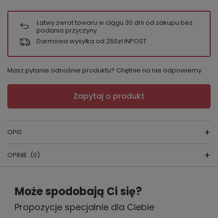
Łatwy zwrot towaru w ciągu
30
dni od zakupu bez
podania przyczyny
Darmowa wysyłka od 250zł INPOST
Masz pytanie odnośnie produktu? Chętnie na nie odpowiemy.
Zapytaj o produkt
OPIS
OPINIE
(0)
Piżama Damska
producent:
DONNA
Jeśli szukasz letniej piżamy damskiej, która łączy
Napisz swoją opinię
Może spodobają Ci się?
naturalne materiały, wygodny krój i kobiecy charakter,
model Zoya Short Donna będzie trafnym wyborem.
Propozycje specjalnie dla Ciebie
Twoja ocena:
Ten komplet polecamy szczególnie na ciepłe noce,