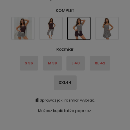
KOMPLET
Rozmiar
S 36
M 38
L 40
XL 42
XXL44
Sprawdź jaki rozmiar wybrać.
Możesz kupić także poprzez: