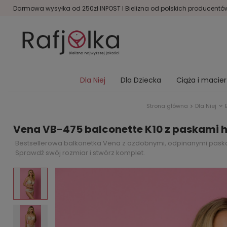
Darmowa wysyłka od 250zł INPOST I Bielizna od polskich producentów 
Dla Niej
Dla Dziecka
Ciąża i macie
Strona główna
Dla Niej
Vena VB-475 balconette K10 z paskami h
Bestsellerowa balkonetka Vena z ozdobnymi, odpinanymi paskami 
Sprawdź swój rozmiar i stwórz komplet.