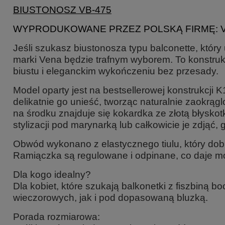
BIUSTONOSZ VB-475
WYPRODUKOWANE PRZEZ POLSKĄ FIRMĘ: 
Jeśli szukasz biustonosza typu balconette, któr
marki
Vena
będzie trafnym wyborem. To konstrukc
biustu i eleganckim wykończeniu bez przesady.
Model oparty jest na bestsellerowej konstrukcji
delikatnie go unieść, tworząc naturalnie zaokrągl
na środku znajduje się kokardka ze złotą błysko
stylizacji pod marynarką lub całkowicie je zdjąć, 
Obwód wykonano z elastycznego tiulu, który dobrz
Ramiączka są regulowane i odpinane, co daje moż
Dla kogo idealny?
Dla kobiet, które szukają balkonetki z fiszbiną 
wieczorowych, jak i pod dopasowaną bluzką.
Porada rozmiarowa: