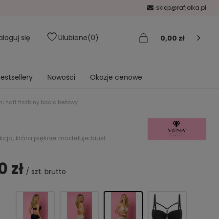
sklep@rafjolka.pl
aloguj się
Ulubione
0
0,00 zł
estsellery
Nowości
Okazje cenowe
i haft fiszbiny basic beżowy
ja, która pięknie modeluje biust.
0 zł
/
szt.
brutto