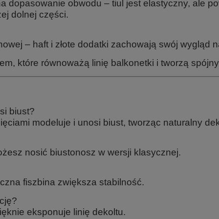
 dopasowanie obwodu – tiul jest elastyczny, ale pow
ej dolnej części.
nowej – haft i złote dodatki zachowają swój wygląd n
m, które równoważą linię balkonetki i tworzą spójny
i biust?
ęciami modeluje i unosi biust, tworząc naturalny dek
ożesz nosić biustonosz w wersji klasycznej.
oczna fiszbina zwiększa stabilność.
cję?
pięknie eksponuje linię dekoltu.