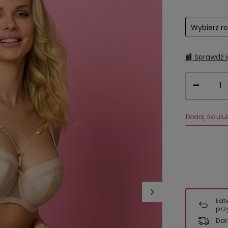
Wybierz r
Sprawdź j
Dodaj do ulu
Łat
prz
Dar