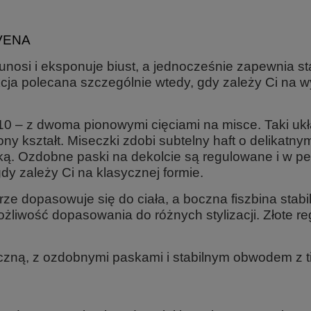
VENA
y unosi i eksponuje biust, a jednocześnie zapewnia 
ja polecana szczególnie wtedy, gdy zależy Ci na wy
 K10 – z dwoma pionowymi cięciami na misce. Taki uk
ony kształt. Miseczki zdobi subtelny haft o delikatn
tką. Ozdobne paski na dekolcie są regulowane i w pe
gdy zależy Ci na klasycznej formie.
e dopasowuje się do ciała, a boczna fiszbina stabil
liwość dopasowania do różnych stylizacji. Złote reg
boczną, z ozdobnymi paskami i stabilnym obwodem z ti