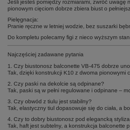
Jeśli jesteś pomiędzy rozmiarami, zwróć uwagę na
pionowym cięciom dobrze zbiera biust o pełniejsz
Pielęgnacja:
Pranie ręczne w letniej wodzie, bez suszarki bęb
Do kompletu polecamy figi z nieco wyższym stane
Najczęściej zadawane pytania
1. Czy biustonosz balconette VB-475 dobrze unos
Tak, dzięki konstrukcji K10 z dwoma pionowymi ci
2. Czy paski na dekolcie są odpinane?
Tak, paski są w pełni regulowane i odpinane – m
3. Czy obwód z tiulu jest stabilny?
Tak, elastyczny tiul dopasowuje się do ciała, a b
4. Czy to dobry biustonosz pod elegancką styliza
Tak, haft jest subtelny, a konstrukcja balconette 