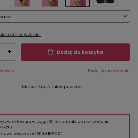
ozmiar
aki rozmiar wybrać.
Dodaj do koszyka
bionych
Dodaj do porównania
Możesz kupić także poprzez:
wy zwrot towaru w ciągu
30
dni od zakupu bez podania
yczyny
mowa wysyłka od 250zł INPOST