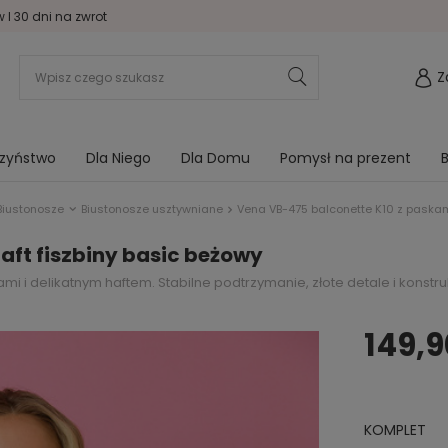
I 30 dni na zwrot
Z
rzyństwo
Dla Niego
Dla Domu
Pomysł na prezent
B
Biustonosze
Biustonosze usztywniane
Vena VB-475 balconette K10 z paskam
aft fiszbiny basic beżowy
i delikatnym haftem. Stabilne podtrzymanie, złote detale i konstrukc
149,9
KOMPLET