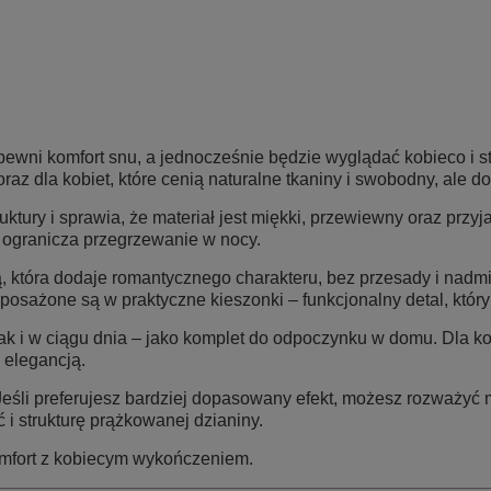
pewni komfort snu, a jednocześnie będzie wyglądać kobieco i s
az dla kobiet, które cenią naturalne tkaniny i swobodny, ale 
ktury i sprawia, że materiał jest miękki, przewiewny oraz przyj
 ogranicza przegrzewanie w nocy.
, która dodaje romantycznego charakteru, bez przesady i nad
posażone są w praktyczne kieszonki – funkcjonalny detal, któ
 i w ciągu dnia – jako komplet do odpoczynku w domu. Dla ko
 elegancją.
Jeśli preferujesz bardziej dopasowany efekt, możesz rozważyć 
i strukturę prążkowanej dzianiny.
omfort z kobiecym wykończeniem.