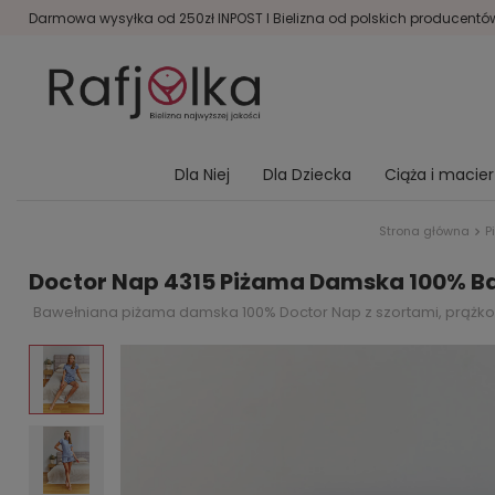
Darmowa wysyłka od 250zł INPOST I Bielizna od polskich producentów 
Dla Niej
Dla Dziecka
Ciąża i macie
Strona główna
P
Doctor Nap 4315 Piżama Damska 100% Ba
Bawełniana piżama damska 100% Doctor Nap z szortami, prążkow