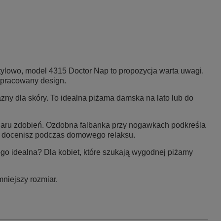
tylowo, model 4315 Doctor Nap to propozycja warta uwagi.
dopracowany design.
azny dla skóry. To idealna piżama damska na lato lub do
miaru zdobień. Ozdobna falbanka przy nogawkach podkreśla
ry docenisz podczas domowego relaksu.
go idealna? Dla kobiet, które szukają wygodnej piżamy
mniejszy rozmiar.