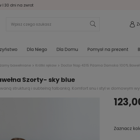
I 30 dni na zwrot
Z
rzyństwo
Dla Niego
Dla Domu
Pomysł na prezent
B
iżamy bawełniane
Krótki rękaw
Doctor Nap 4315 Piżama Damska 100% Bawełn
wełna Szorty- sky blue
aną strukturą i subtelną falbanką. Komfort snu i styl w domowym w
123,0
Zaznacz kol