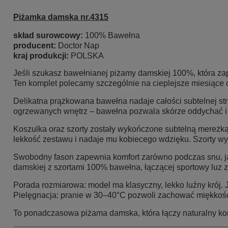
Piżamka damska nr.4315
skład surowcowy:
100% Bawełna
producent:
Doctor Nap
kraj produkcji:
POLSKA
Jeśli szukasz bawełnianej piżamy damskiej 100%, która za
Ten komplet polecamy szczególnie na cieplejsze miesiące or
Delikatna prążkowana bawełna nadaje całości subtelnej stru
ogrzewanych wnętrz – bawełna pozwala skórze oddychać i
Koszulka oraz szorty zostały wykończone subtelną mereżką
lekkość zestawu i nadaje mu kobiecego wdzięku. Szorty wy
Swobodny fason zapewnia komfort zarówno podczas snu, jak
damskiej z szortami 100% bawełna, łączącej sportowy luz z
Porada rozmiarowa: model ma klasyczny, lekko luźny krój. 
Pielęgnacja: pranie w 30–40°C pozwoli zachować miękkość 
To ponadczasowa piżama damska, która łączy naturalny k