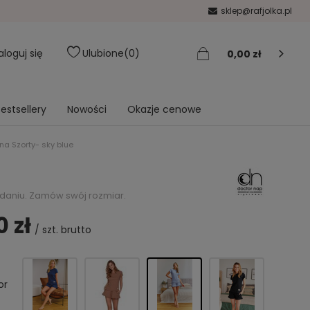
sklep@rafjolka.pl
aloguj się
Ulubione
0
0,00 zł
estsellery
Nowości
Okazje cenowe
a Szorty- sky blue
ydaniu. Zamów swój rozmiar.
0 zł
/
szt.
brutto
or