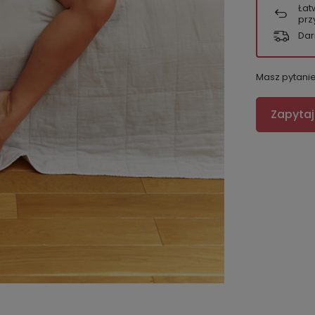
Łat
prz
Dar
Masz pytani
Zapytaj