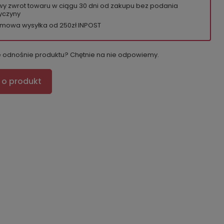
wy zwrot towaru w ciągu
30
dni od zakupu bez podania
yczyny
mowa wysyłka od 250zł INPOST
e odnośnie produktu? Chętnie na nie odpowiemy.
 o produkt