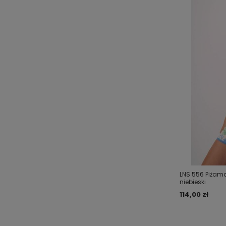
LNS 556 Piża
niebieski
114,00 zł