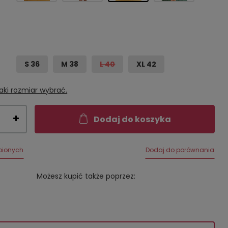
S 36
M 38
L 40
XL 42
aki rozmiar wybrać.
Dodaj do koszyka
bionych
Dodaj do porównania
Możesz kupić także poprzez: