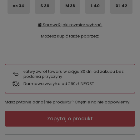
xs 34
S 36
M 38
L 40
XL 42
Sprawdź jaki rozmiar wybrać.
Możesz kupić także poprzez:
Łatwy zwrot towaru w ciągu
30
dni od zakupu bez
podania przyczyny
Darmowa wysyłka od 250zł INPOST
Masz pytanie odnośnie produktu? Chętnie na nie odpowiemy.
Zapytaj o produkt