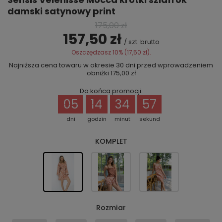
damski satynowy print
175,00 zł
157,50 zł
/
szt.
brutto
Oszczędzasz
10%
(
17,50 zł
).
Najniższa cena towaru w okresie 30 dni przed wprowadzeniem
obniżki
175,00 zł
Do końca promocji:
05
14
34
56
dni
godzin
minut
sekund
KOMPLET
Rozmiar