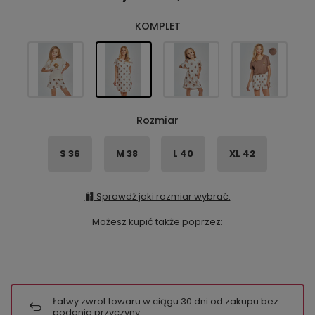
KOMPLET
Rozmiar
S 36
M 38
L 40
XL 42
Sprawdź jaki rozmiar wybrać.
Możesz kupić także poprzez:
Łatwy zwrot towaru w ciągu
30
dni od zakupu bez
podania przyczyny