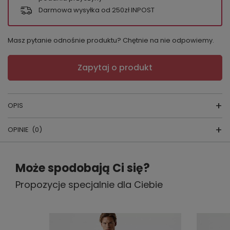
Darmowa wysyłka od 250zł INPOST
Masz pytanie odnośnie produktu? Chętnie na nie odpowiemy.
Zapytaj o produkt
OPIS
OPINIE
(0)
Koszula nocna
skład: 100% bawełna
Napisz swoją opinię
Może spodobają Ci się?
Producent: Taro
Propozycje specjalnie dla Ciebie
Twoja ocena:
5/5
Kraj produkcji: Polska
Jeśli szukasz bawełnianej koszuli nocnej do spania,
która zapewni komfort, przewiewność i swobodę
Treść twojej opinii