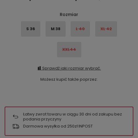
Rozmiar
S 36
M 38
L 40
XL 42
XXL44
Sprawdź jaki rozmiar wybrać.
Możesz kupić także poprzez:
Łatwy zwrot towaru w ciągu
30
dni od zakupu bez
podania przyczyny
Darmowa wysyłka od 250zł INPOST