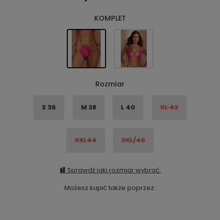
KOMPLET
Rozmiar
S 36
M 38
L 40
XL 42
XXL44
3XL/46
Sprawdź jaki rozmiar wybrać.
Możesz kupić także poprzez: