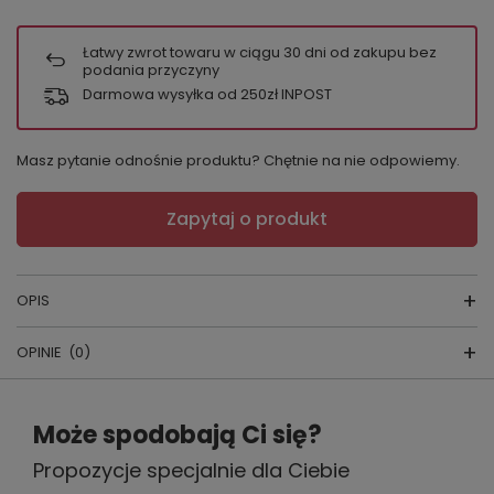
Łatwy zwrot towaru w ciągu
30
dni od zakupu bez
podania przyczyny
Darmowa wysyłka od 250zł INPOST
Masz pytanie odnośnie produktu? Chętnie na nie odpowiemy.
Zapytaj o produkt
OPIS
OPINIE
(0)
Figi Kinga
Napisz swoją opinię
PRODUCENT:
KINGA
Może spodobają Ci się?
SKŁAD: 70% poliamid, 16% bawełna, 14% elastan
Propozycje specjalnie dla Ciebie
Twoja ocena: