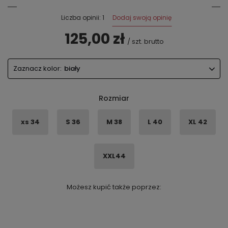
Dodaj swoją opinię
Liczba opinii: 1
125,00 zł
/
szt.
brutto
Zaznacz kolor:
biały
Rozmiar
xs 34
S 36
M 38
L 40
XL 42
XXL44
Możesz kupić także poprzez: