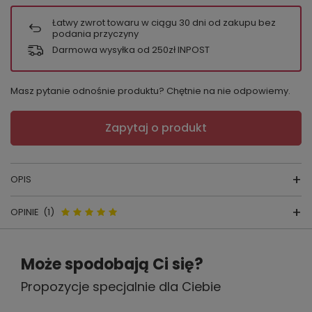
Łatwy zwrot towaru w ciągu
30
dni od zakupu bez
podania przyczyny
Darmowa wysyłka od 250zł INPOST
Masz pytanie odnośnie produktu? Chętnie na nie odpowiemy.
Zapytaj o produkt
OPIS
OPINIE
(1)
Bluzka damska Milk Shirt
Opinie o Milk Shirt Milk&Love
producent:
Milk&Love
Może spodobają Ci się?
bluzka ciążowa i do karmienia
kraj produkcji :
Polska
Propozycje specjalnie dla Ciebie
7/8 biały
Jeśli szukasz bluzki, którą założysz w ciąży,