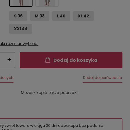
S 36
M 38
L 40
XL 42
XXL44
aki rozmiar wybrać.
Dodaj do koszyka
bionych
Dodaj do porównania
Możesz kupić także poprzez:
wy zwrot towaru w ciągu
30
dni od zakupu bez podania