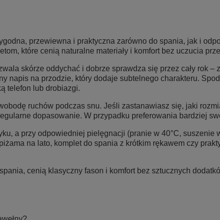
wygodna, przewiewna i praktyczna zarówno do spania, jak i odp
om, które cenią naturalne materiały i komfort bez uczucia prz
ala skórze oddychać i dobrze sprawdza się przez cały rok – z
atny napis na przodzie, który dodaje subtelnego charakteru. Sp
ą telefon lub drobiazgi.
 swobodę ruchów podczas snu. Jeśli zastanawiasz się, jaki ro
egularne dopasowanie. W przypadku preferowania bardziej sw
u, a przy odpowiedniej pielęgnacji (pranie w 40°C, suszenie w
iżama na lato, komplet do spania z krótkim rękawem czy prak
 spania, cenią klasyczny fason i komfort bez sztucznych dodat
bawełny?