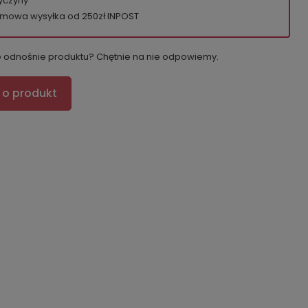
yczyny
mowa wysyłka od 250zł INPOST
e odnośnie produktu? Chętnie na nie odpowiemy.
 o produkt