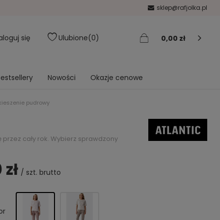
sklep@rafjolka.pl
aloguj się
Ulubione
0
0,00 zł
estsellery
Nowości
Okazje cenowe
kieszenie pudrowy
 przez cały rok. Wybierz sprawdzony
 zł
/
szt.
brutto
or