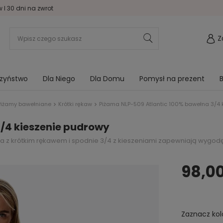
I 30 dni na zwrot
Z
rzyństwo
Dla Niego
Dla Domu
Pomysł na prezent
B
Piżamy bawełniane
Krótki rękaw
Piżama NLP-509 Atlantic 100% bawełna 3/4 
/4 kieszenie pudrowy
 z krótkim rękawem i spodnie 3/4 z kieszeniami zapewniają wygodę
98,00
Zaznacz kol