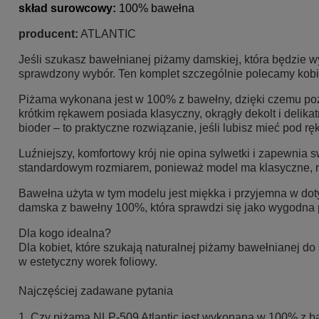
skład surowcow
y:
100% bawełna
producent:
ATLANTIC
Jeśli szukasz bawełnianej piżamy damskiej, która będzie 
sprawdzony wybór. Ten komplet szczególnie polecamy kobiet
Piżama wykonana jest w 100% z bawełny, dzięki czemu pozw
krótkim rękawem posiada klasyczny, okrągły dekolt i delik
bioder – to praktyczne rozwiązanie, jeśli lubisz mieć pod ręk
Luźniejszy, komfortowy krój nie opina sylwetki i zapewnia
standardowym rozmiarem, ponieważ model ma klasyczne, r
Bawełna użyta w tym modelu jest miękka i przyjemna w dotyk
damska z bawełny 100%, która sprawdzi się jako wygodna p
Dla kogo idealna?
Dla kobiet, które szukają naturalnej piżamy bawełnianej do
w estetyczny worek foliowy.
Najczęściej zadawane pytania
1. Czy piżama NLP-509 Atlantic jest wykonana w 100% z 