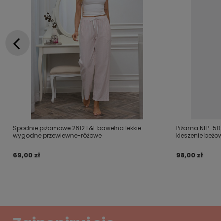
Spodnie piżamowe 2612 L&L bawełna lekkie
Piżama NLP-50
wygodne przewiewne-różowe
kieszenie beżo
69,00 zł
98,00 zł