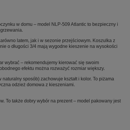
oczynku w domu – model NLP-509 Atlantic to bezpieczny i
egrzewania.
arówno latem, jak i w sezonie przejściowym. Koszulka z
odnie o długości 3/4 mają wygodne kieszenie na wysokości
zmiar wybrać – rekomendujemy kierować się swoim
obodnego efektu można rozważyć rozmiar większy.
 naturalny sposób) zachowuje kształt i kolor. To piżama
tyczna odzież domowa z kieszeniami.
ków. To także dobry wybór na prezent – model pakowany jest