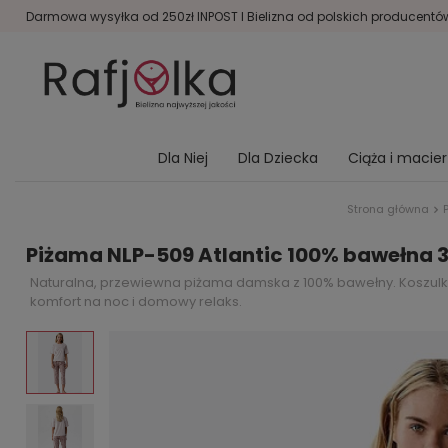
Darmowa wysyłka od 250zł INPOST I Bielizna od polskich producentów 
Dla Niej
Dla Dziecka
Ciąża i macie
Strona główna
Piżama NLP-509 Atlantic 100% bawełna 3
Naturalna, przewiewna piżama damska z 100% bawełny. Koszulka
komfort na noc i domowy relaks.