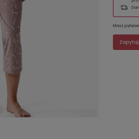
prz
Dar
Masz pytani
Zapytaj