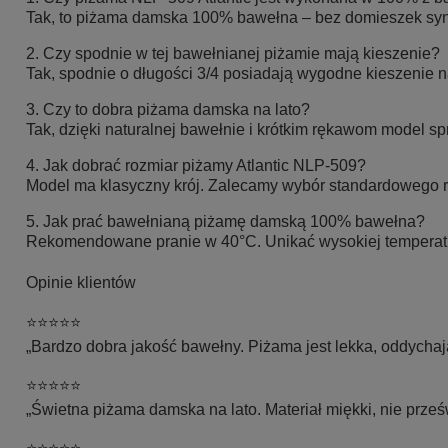
Tak, to piżama damska 100% bawełna – bez domieszek synt
2. Czy spodnie w tej bawełnianej piżamie mają kieszenie?
Tak, spodnie o długości 3/4 posiadają wygodne kieszenie n
3. Czy to dobra piżama damska na lato?
Tak, dzięki naturalnej bawełnie i krótkim rękawom model s
4. Jak dobrać rozmiar piżamy Atlantic NLP-509?
Model ma klasyczny krój. Zalecamy wybór standardowego ro
5. Jak prać bawełnianą piżamę damską 100% bawełna?
Rekomendowane pranie w 40°C. Unikać wysokiej temperatur
Opinie klientów
⭐⭐⭐⭐⭐
„Bardzo dobra jakość bawełny. Piżama jest lekka, oddycha
⭐⭐⭐⭐⭐
„Świetna piżama damska na lato. Materiał miękki, nie prześwi