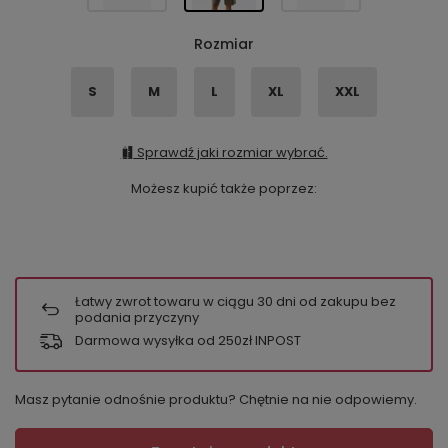
Rozmiar
S
M
L
XL
XXL
Sprawdź jaki rozmiar wybrać.
Możesz kupić także poprzez:
Łatwy zwrot towaru w ciągu
30
dni od zakupu bez
podania przyczyny
Darmowa wysyłka od 250zł INPOST
Masz pytanie odnośnie produktu? Chętnie na nie odpowiemy.