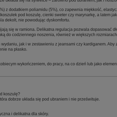
rze układa się na sylwetce – zarówno pod ubraniem, jak i nosz
) z dodatkiem poliamidu (5%), co zapewnia miękkość, elastyczno
dkoszulek pod koszulę, cienki sweter czy marynarkę, a latem ja
la dekolt, nie powodując dyskomfortu.
ijają się w ramiona. Delikatna regulacja pozwala dopasować dłu
onką do codziennego noszenia
, również w większych rozmiarach
ydaniu, jak i w zestawieniu z jeansami czy kardiganem. Aby z
nie na płasko.
kobiecym wykończeniem, do pracy, na co dzień lub jako element
od koszulę?
tóra dobrze układa się pod ubraniem i nie prześwituje.
zna i delikatna dla skóry.