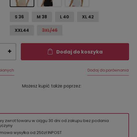
S 36
M 38
L 40
XL 42
XXL44
3XL/46
Dodaj do koszyka
bionych
Dodaj do porównania
Możesz kupić także poprzez:
wy zwrot towaru w ciągu
30
dni od zakupu bez podania
yczyny
mowa wysyłka od 250zł INPOST