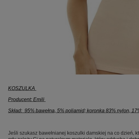
KOSZULKA
Producent: Emili
Skład:
95% bawełna, 5% poliamid; koronka 83% nylon, 1
Jeśli szukasz
bawełnianej koszulki damskiej na co dzień
, 