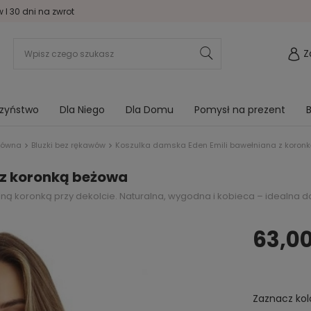
I 30 dni na zwrot
Z
rzyństwo
Dla Niego
Dla Domu
Pomysł na prezent
B
łówna
Bluzki bez rękawów
Koszulka damska Eden Emili bawełniana z koron
 z koronką beżowa
lną koronką przy dekolcie. Naturalna, wygodna i kobieca – idealna d
63,00
Zaznacz kol