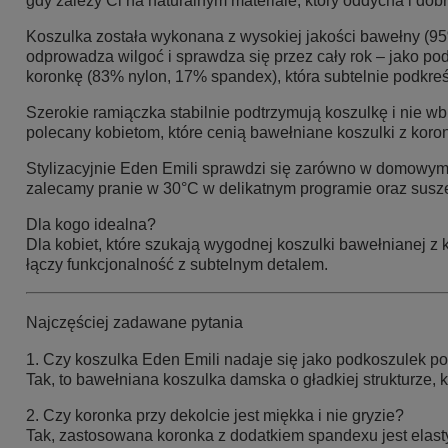
gdy zależy Ci na naturalnym materiale, który oddycha i dob
Koszulka została wykonana z wysokiej jakości bawełny (95%
odprowadza wilgoć i sprawdza się przez cały rok – jako po
koronkę (83% nylon, 17% spandex), która subtelnie podkreś
Szerokie ramiączka stabilnie podtrzymują koszulkę i nie wb
polecany kobietom, które cenią
bawełniane koszulki z kor
Stylizacyjnie Eden Emili sprawdzi się zarówno w domowym w
zalecamy pranie w 30°C w delikatnym programie oraz susze
Dla kogo idealna?
Dla kobiet, które szukają wygodnej koszulki bawełnianej z 
łączy funkcjonalność z subtelnym detalem.
Najczęściej zadawane pytania
1. Czy koszulka Eden Emili nadaje się jako podkoszulek p
Tak, to bawełniana koszulka damska o gładkiej strukturze, k
2. Czy koronka przy dekolcie jest miękka i nie gryzie?
Tak, zastosowana koronka z dodatkiem spandexu jest elastyc