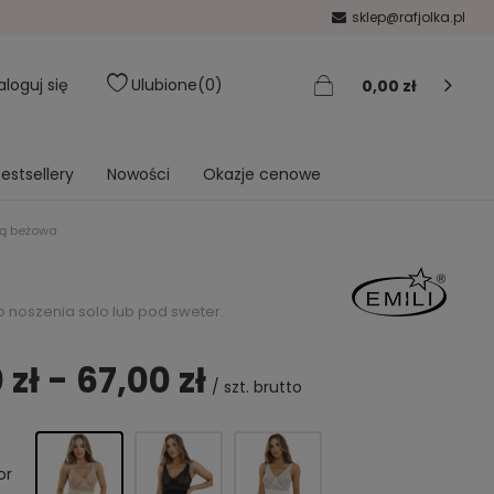
sklep@rafjolka.pl
aloguj się
Ulubione
0
0,00 zł
estsellery
Nowości
Okazje cenowe
ką beżowa
o noszenia solo lub pod sweter.
 zł - 67,00 zł
/
szt.
brutto
or