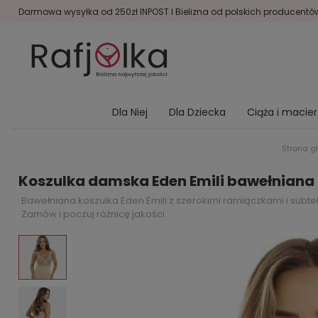
Darmowa wysyłka od 250zł INPOST I Bielizna od polskich producentów 
Dla Niej
Dla Dziecka
Ciąża i macie
Strona g
Koszulka damska Eden Emili bawełniana
Bawełniana koszulka Eden Emili z szerokimi ramiączkami i subte
Zamów i poczuj różnicę jakości.