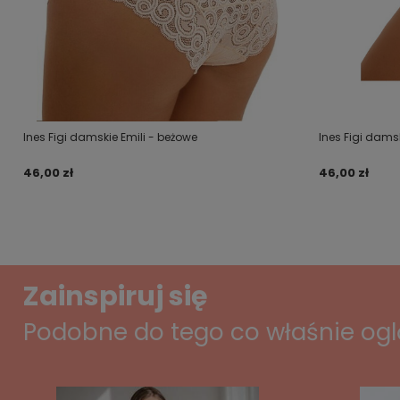
Ines Figi damskie Emili - beżowe
Ines Figi dams
46,00 zł
46,00 zł
Zainspiruj się
Podobne do tego co właśnie og