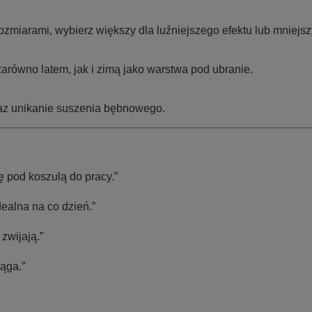
ozmiarami, wybierz większy dla luźniejszego efektu lub mniejs
arówno latem, jak i zimą jako warstwa pod ubranie.
az unikanie suszenia bębnowego.
 pod koszulą do pracy.”
ealna na co dzień.”
zwijają.”
iąga.”