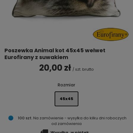
Poszewka Animal kot 45x45 welwet
Eurofirany z suwakiem
20,00 zł
/
szt.
brutto
Rozmiar
45x45
100 szt.
Na zamówienie - wysyłka do kilku dni roboczych
od zamówienia
Wysyłka
w piątek