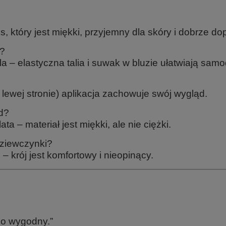
ks, który jest miękki, przyjemny dla skóry i dobrze d
a?
 – elastyczna talia i suwak w bluzie ułatwiają samo
 lewej stronie) aplikacja zachowuje swój wygląd.
rd?
ta – materiał jest miękki, ale nie ciężki.
dziewczynki?
rój jest komfortowy i nieopinący.
zo wygodny.”