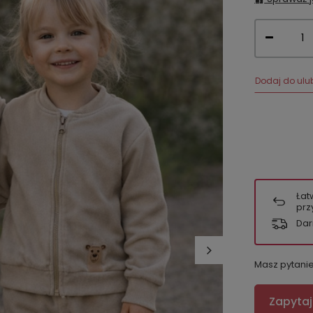
Dodaj do ulu
Łat
prz
Dar
Masz pytani
Zapytaj