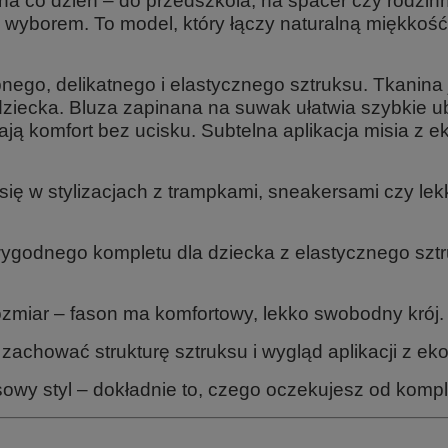
 co dzień – do przedszkola, na spacer czy rodzinne
borem. To model, który łączy naturalną miękkość 
nego, delikatnego i elastycznego sztruksu. Tkanina 
 dziecka. Bluza zapinana na suwak ułatwia szybkie
ją komfort bez ucisku. Subtelna aplikacja misia z e
ię w stylizacjach z trampkami, sneakersami czy lek
wygodnego kompletu dla dziecka z elastycznego sztr
miar – fason ma komfortowy, lekko swobodny krój.
 zachować strukturę sztruksu i wygląd aplikacji z eko
wy styl – dokładnie to, czego oczekujesz od kompl