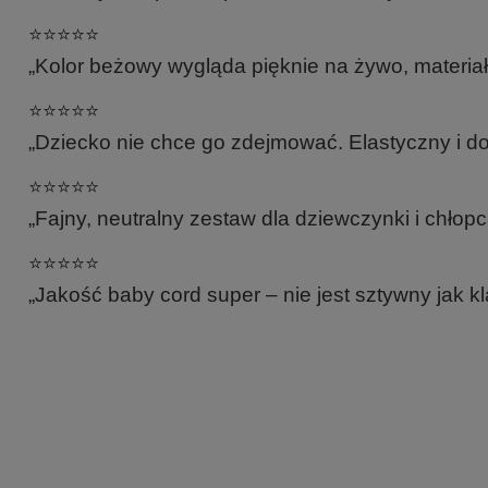
⭐️⭐️⭐️⭐️⭐️
„Kolor beżowy wygląda pięknie na żywo, materia
⭐️⭐️⭐️⭐️⭐️
„Dziecko nie chce go zdejmować. Elastyczny i dob
⭐️⭐️⭐️⭐️⭐️
„Fajny, neutralny zestaw dla dziewczynki i chłopc
⭐️⭐️⭐️⭐️⭐️
„Jakość baby cord super – nie jest sztywny jak k