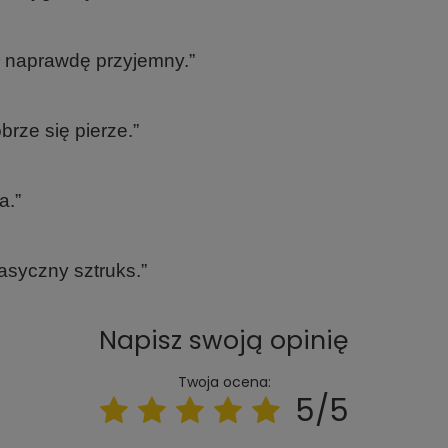
ł naprawdę przyjemny.”
rze się pierze.”
a.”
lasyczny sztruks.”
Napisz swoją opinię
Twoja ocena:
5/5