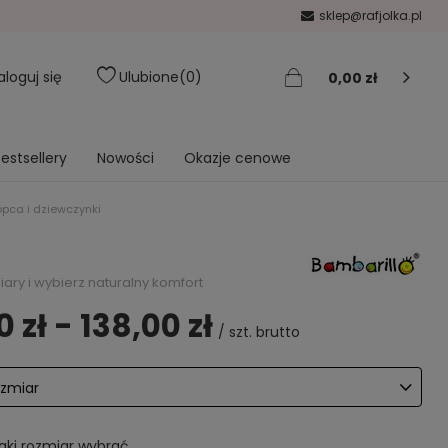
sklep@rafjolka.pl
aloguj się
Ulubione
0
0,00 zł
estsellery
Nowości
Okazje cenowe
opca i dziewczynki
ary i wybierz naturalny komfort
0 zł - 138,00 zł
/
szt.
brutto
ozmiar
aki rozmiar wybrać.