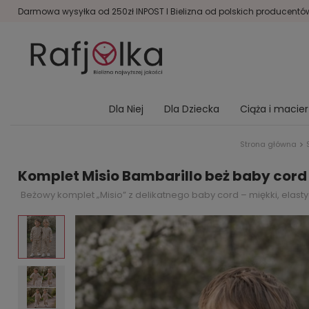
Darmowa wysyłka od 250zł INPOST I Bielizna od polskich producentów 
Dla Niej
Dla Dziecka
Ciąża i macie
Strona główna
Komplet Misio Bambarillo beż baby cord 
Beżowy komplet „Misio” z delikatnego baby cord – miękki, elasty