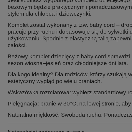
Jeśli szukasz wygodnego kompletu dziecięcego na
beżowym będzie praktycznym i ponadczasowym wy
stylem dla chłopca i dziewczynki.
Komplet został wykonany z tzw.
baby cord
– drob
pracuje przy ruchu i dopasowuje się do sylwetki
użytkowaniu. Spodnie z elastyczną talią zapewnia
całości.
Beżowy komplet dziecięcy z baby cord sprawdzi s
sezon wiosna–jesień oraz chłodniejsze dni lata.
Dla kogo idealny? Dla rodziców, którzy szukają 
estetyczny wygląd po wielu praniach.
Wskazówka rozmiarowa: wybierz standardowy roz
Pielęgnacja: pranie w 30°C, na lewej stronie, aby
Naturalna miękkość. Swoboda ruchu. Ponadczaso