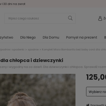
I 30 dni na zwrot
Z
rzyństwo
Dla Niego
Dla Domu
Pomysł na prezent
B
Spodnie i spodenki
spodnie
Komplet Misio Bambarillo beż baby cord dla chł
dla chłopca i dziewczynki
czny i wygodny na co dzień. Dla dziewczynki i chłopca. Sprawdź rozmi
125,0
Wybierz r
Sprawdź j