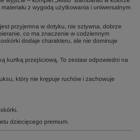
 wyjście – komplet „Misio” Bambarillo w kolorze
materiału z wygodą użytkowania i uniwersalnym
jest przyjemna w dotyku, nie sztywna, dobrze
 ubieranie, co ma znaczenie w codziennym
koskórki dodaje charakteru, ale nie dominuje
ką kurtką przejściową. To zestaw odpowiedni na
uksu, który nie krępuje ruchów i zachowuje
skórki.
etu dziecięcego premium.