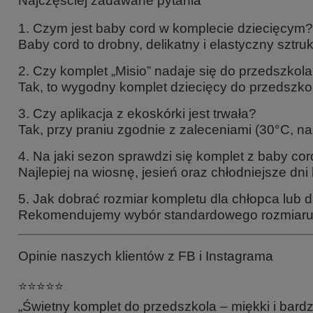
Najczęściej zadawane pytania
1. Czym jest baby cord w komplecie dziecięcym?
Baby cord to drobny, delikatny i elastyczny sztru
2. Czy komplet „Misio” nadaje się do przedszkol
Tak, to wygodny komplet dziecięcy do przedszkola
3. Czy aplikacja z ekoskórki jest trwała?
Tak, przy praniu zgodnie z zaleceniami (30°C, na
4. Na jaki sezon sprawdzi się komplet z baby co
Najlepiej na wiosnę, jesień oraz chłodniejsze dni la
5. Jak dobrać rozmiar kompletu dla chłopca lub 
Rekomendujemy wybór standardowego rozmiaru – k
Opinie naszych klientów z FB i Instagrama
⭐️⭐️⭐️⭐️⭐️
„Świetny komplet do przedszkola – miękki i bard