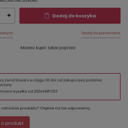
Dodaj do koszyka
bionych
Dodaj do porównania
Możesz kupić także poprzez:
wy zwrot towaru w ciągu
30
dni od zakupu bez podania
yczyny
mowa wysyłka od 250zł INPOST
e odnośnie produktu? Chętnie na nie odpowiemy.
 o produkt