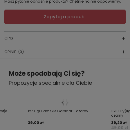
Masz pytanie odnośnie produktu? Chętnie na nie odpowiemy.
Zapytaj o produkt
OPIS
OPINIE
(0)
Biustonosz usztywniany
WYPRODUKOWANE PRZEZ POLSKĄ FIRMĘ:
Napisz swoją opinię
Może spodobają Ci się?
GATTA
Propozycje specjalnie dla Ciebie
Twoja ocena:
5/5
Jeśli szukasz biustonosza typu full cup, który
zapewnia stabilne podtrzymanie, wygodę przez cały
dzień i gładkie wykończenie pod ubraniem,
Support
Treść twojej opinii
żowe
127 Figi Damskie Gabidar - czarny
1123 Lilly 
Gatta
będzie trafnym wyborem. Ten model polecamy
czarny
szczególnie kobietom ceniącym funkcjonalność,
39,00 zł
39,20 zł
oddychające materiały i dopracowaną konstrukcję.
49,00 zł