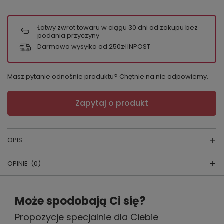
Łatwy zwrot towaru w ciągu
30
dni od zakupu bez
podania przyczyny
Darmowa wysyłka od 250zł INPOST
Masz pytanie odnośnie produktu? Chętnie na nie odpowiemy.
Zapytaj o produkt
OPIS
OPINIE
(0)
Piżama męska
Napisz swoją opinię
Skład: 100% bawełna
Może spodobają Ci się?
Marka: Cornette
Propozycje specjalnie dla Ciebie
Twoja ocena: