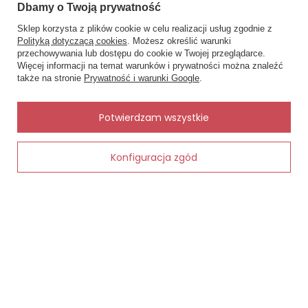
Dbamy o Twoją prywatność
zachować miękkość i kolor tkaniny na dłużej.
MOJE ZAMÓWIENIE
Naturalna bawełna dobrze znosi częste
Sklep korzysta z plików cookie w celu realizacji usług zgodnie z
pranie, nie traci kształtu i zapewnia
Polityką dotyczącą cookies
. Możesz określić warunki
przechowywania lub dostępu do cookie w Twojej przeglądarce.
×
Status zamówienia
długotrwały komfort użytkowania.
✨ Asystent zakupowy
Więcej informacji na temat warunków i prywatności można znaleźć
Napisz czego szukasz — pokażę
Śledzenie przesyłki
także na stronie
Prywatność i warunki Google
.
gotowe propozycje.
To model, który łączy funkcjonalność,
Chcę zareklamować produkt
estetykę i realną wygodę – bez
kompromisów.
✨
AI
Potwierdzam wszystkie
Chcę zwrócić produkt
Kontakt
Frazy kluczowe (short + long tail)
Konfiguracja zgód
Dodaj do koszyka
Short tail:
MOJE KONTO
piżama męska bawełniana
piżama męska Cornette
INFORMACJE
piżama 100% bawełna
piżama męska krótki rękaw
POMOC