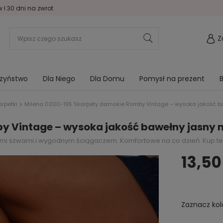
I 30 dni na zwrot
Z
rzyństwo
Dla Niego
Dla Domu
Pomysł na prezent
B
rpetki
Milena 0200-195 Skarpety damskie Romby Vintage – wysoka jakość b
y Vintage – wysoka jakość bawełny jasny 
skimi szwami i wygodnym ściągaczem. Komfortowe na co dzień. Kup t
13,50
Zaznacz kol