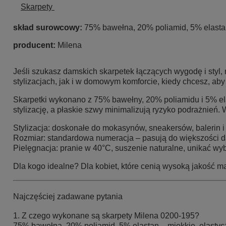
Skarpety
skład surowcowy:
75% bawełna, 20% poliamid, 5% elast
producent:
Milena
Jeśli szukasz
damskich skarpetek łączących wygodę i styl
,
stylizacjach, jak i w domowym komforcie, kiedy chcesz, aby
Skarpetki wykonano z
75% bawełny, 20% poliamidu i 5% e
stylizację, a
płaskie szwy
minimalizują ryzyko podrażnień.
Stylizacja: doskonałe do mokasynów, sneakersów, balerin 
Rozmiar: standardowa numeracja – pasują do większości d
Pielęgnacja: pranie w 40°C, suszenie naturalne, unikać wyb
Dla kogo idealne?
Dla kobiet, które cenią wysoką jakość m
Najczęściej zadawane pytania
1. Z czego wykonane są skarpety Milena 0200-195?
75% bawełna, 20% poliamid, 5% elastan – miękkie, elastycz