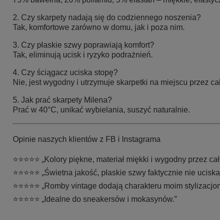
2. Czy skarpety nadają się do codziennego noszenia?
Tak, komfortowe zarówno w domu, jak i poza nim.
3. Czy płaskie szwy poprawiają komfort?
Tak, eliminują ucisk i ryzyko podrażnień.
4. Czy ściągacz uciska stopę?
Nie, jest wygodny i utrzymuje skarpetki na miejscu przez ca
5. Jak prać skarpety Milena?
Prać w 40°C, unikać wybielania, suszyć naturalnie.
Opinie naszych klientów z FB i Instagrama
⭐️⭐️⭐️⭐️⭐️ „Kolory piękne, materiał miękki i wygodny przez cał
⭐️⭐️⭐️⭐️⭐️ „Świetna jakość, płaskie szwy faktycznie nie uciska
⭐️⭐️⭐️⭐️⭐️ „Romby vintage dodają charakteru moim stylizacjo
⭐️⭐️⭐️⭐️⭐️ „Idealne do sneakersów i mokasynów.”