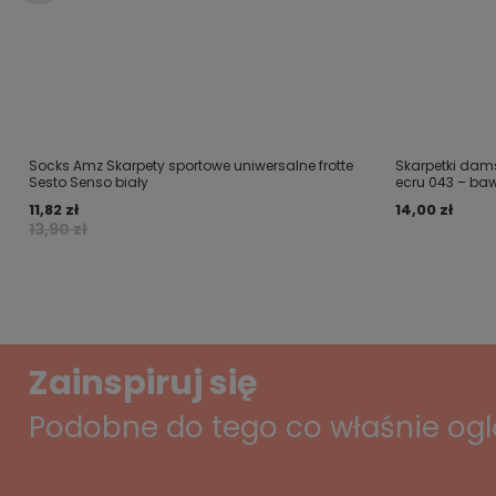
Socks Amz Skarpety sportowe uniwersalne frotte
Skarpetki dams
Sesto Senso biały
ecru 043 – baw
11,82 zł
14,00 zł
13,90 zł
Zainspiruj się
Podobne do tego co właśnie og