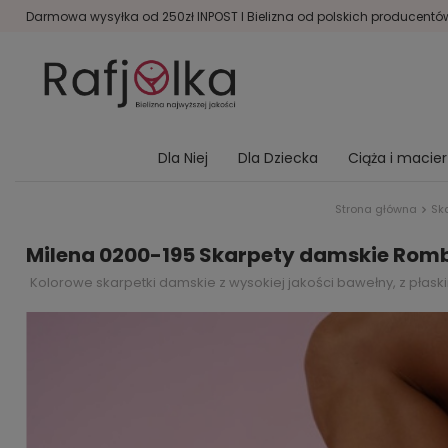
Darmowa wysyłka od 250zł INPOST I Bielizna od polskich producentów 
Dla Niej
Dla Dziecka
Ciąża i macie
Strona główna
Ska
Milena 0200-195 Skarpety damskie Romb
Kolorowe skarpetki damskie z wysokiej jakości bawełny, z pła