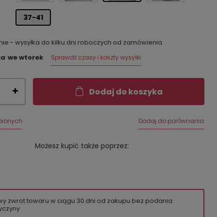
37-41
e - wysyłka do kilku dni roboczych od zamówienia
ka
we wtorek
Sprawdź czasy i koszty wysyłki
Dodaj do koszyka
bionych
Dodaj do porównania
Możesz kupić także poprzez:
wy zwrot towaru w ciągu
30
dni od zakupu bez podania
yczyny