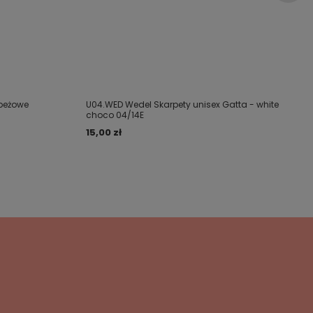
 beżowe
U04.WED Wedel Skarpety unisex Gatta - white
choco 04/14E
15,00 zł