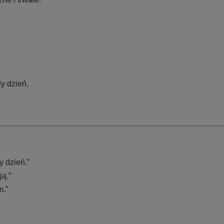
ły dzień.
y dzień.”
ją.”
m.”