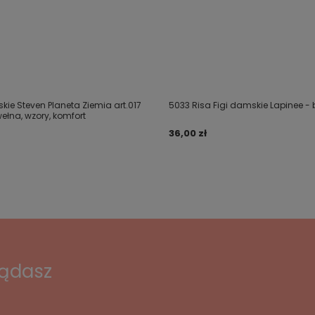
kie Steven Planeta Ziemia art.017
5033 Risa Figi damskie Lapinee -
ełna, wzory, komfort
36,00 zł
lądasz