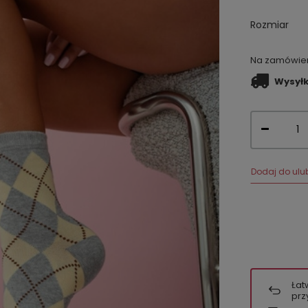
Rozmiar
Na zamówieni
Wysył
Dodaj do ulu
Łat
prz