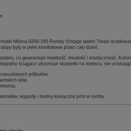
an
 model
Milena 0200-195 Romby Vintage
spełni Twoje oczekiwan
 stopy były w pełni komfortowe przez cały dzień.
lastanu
, co gwarantuje miękkość, trwałość i elastyczność. Kolo
Wygodny ściągacz
utrzymuje skarpetki na miejscu, nie uciskając
i casualowych półbutów.
amskich stóp.
ielania.
ateriałów, wygodę i modny klasyczny print w romby.
ne i trwałe.