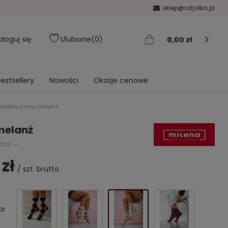
sklep@rafjolka.pl
aloguj się
Ulubione
0
0,00 zł
estsellery
Nowości
Okazje cenowe
awełny jasny melanż
melanż
eraz →
 zł
/
szt.
brutto
or