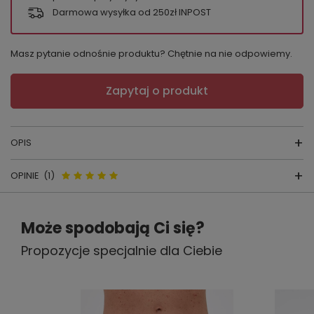
Darmowa wysyłka od 250zł INPOST
Masz pytanie odnośnie produktu? Chętnie na nie odpowiemy.
Zapytaj o produkt
OPIS
OPINIE
(1)
Bokserki męskie 904
Opinie o Cornette Prime 904/137–
skład surowcow
y: 95% bawełna, 5%
Może spodobają Ci się?
męskie bokserki z wysokiej jakości
elastan
Propozycje specjalnie dla Ciebie
bawełny 95% i elastanu,
producent:
CORNETTE
dopasowany krój
kraj produkcji:
POLSKA
5.00
Jeśli szukasz dopasowanych, wygodnych