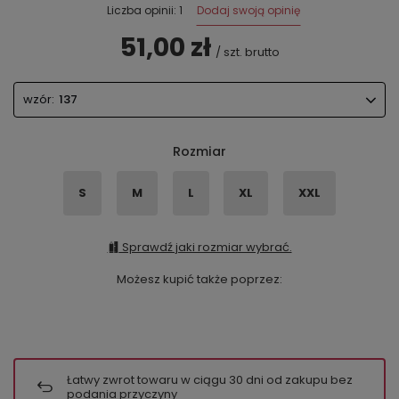
Dodaj swoją opinię
Liczba opinii: 1
51,00 zł
/
szt.
brutto
wzór:
137
Rozmiar
S
M
L
XL
XXL
Sprawdź jaki rozmiar wybrać.
Możesz kupić także poprzez:
Łatwy zwrot towaru w ciągu
30
dni od zakupu bez
podania przyczyny