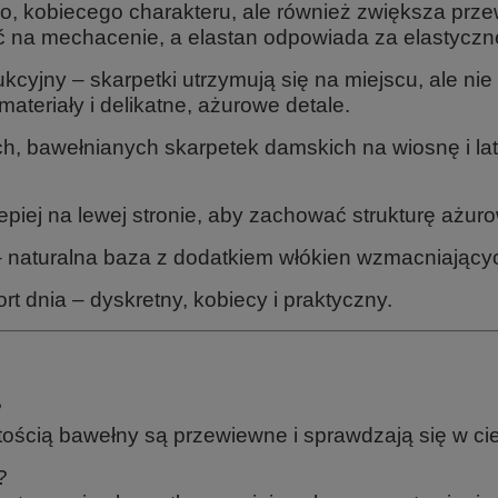
go, kobiecego charakteru, ale również zwiększa prze
ć na mechacenie, a elastan odpowiada za elastycz
kcyjny – skarpetki utrzymują się na miejscu, ale n
 materiały i delikatne, ażurowe detale.
ch, bawełnianych skarpetek damskich na wiosnę i la
piej na lewej stronie, aby zachować strukturę ażur
 naturalna baza z dodatkiem włókien wzmacniającyc
rt dnia – dyskretny, kobiecy i praktyczny.
?
ością bawełny są przewiewne i sprawdzają się w cie
?