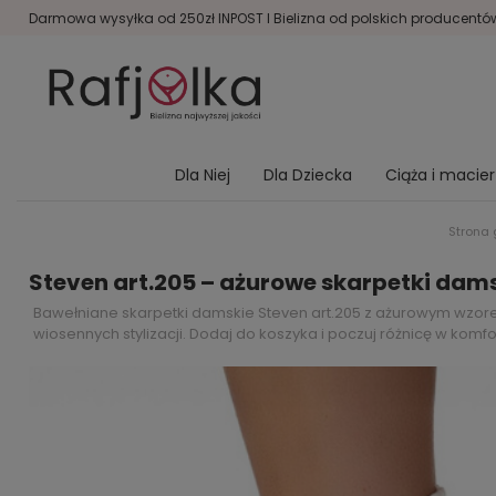
Darmowa wysyłka od 250zł INPOST I Bielizna od polskich producentów 
Dla Niej
Dla Dziecka
Ciąża i macie
Strona
Steven art.205 – ażurowe skarpetki dam
Bawełniane skarpetki damskie Steven art.205 z ażurowym wzorem
wiosennych stylizacji. Dodaj do koszyka i poczuj różnicę w komfo