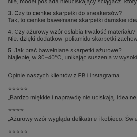
Nie, model posiada nieuciskający ściągacz, któr
3. Czy to cienkie skarpetki do sneakersów?
Tak, to cienkie bawełniane skarpetki damskie id
4. Czy ażurowy wzór osłabia trwałość materiału?
Nie, dzięki dodatkowi poliamidu skarpetki zachow
5. Jak prać bawełniane skarpetki ażurowe?
Najlepiej w 30–40°C, unikając suszenia w wysok
Opinie naszych klientów z FB i Instagrama
⭐️⭐️⭐️⭐️⭐️
„Bardzo miękkie i naprawdę nie uciskają. Idealn
⭐️⭐️⭐️⭐️
„Ażurowy wzór wygląda delikatnie i kobieco. Świ
⭐️⭐️⭐️⭐️⭐️