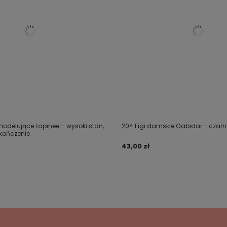
 modelujące Lapinee – wysoki stan,
204 Figi damskie Gabidar - czarn
kończenie
43,00 zł