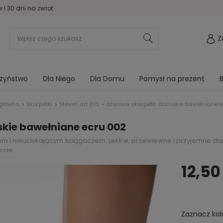
I 30 dni na zwrot
Z
rzyństwo
Dla Niego
Dla Domu
Pomysł na prezent
B
 główna
Skarpetki
Steven art.205 – ażurowe skarpetki damskie bawełniane 
skie bawełniane ecru 002
 i nieuciskającym ściągaczem. Lekkie, przewiewne i przyjemne dla s
rcie.
12,50 
Zaznacz kol