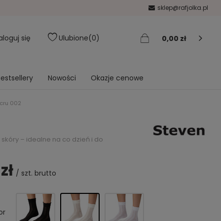
sklep@rafjolka.pl
aloguj się
Ulubione
0
0,00 zł
estsellery
Nowości
Okazje cenowe
ecru 002
kóry – idealne na co dzień i do
zł
/
szt.
brutto
or