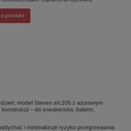
e odnośnie produktu? Chętnie na nie odpowiemy.
 o produkt
 dzień, model Steven art.205 z ażurowym
konstrukcji – do sneakersów, balerin,
oddychać i minimalizuje ryzyko przegrzewania