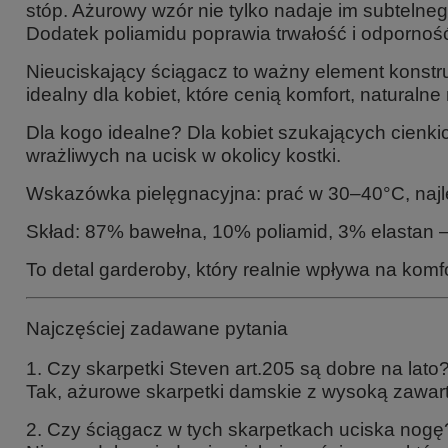
stóp. Ażurowy wzór nie tylko nadaje im subtelne
Dodatek poliamidu poprawia trwałość i odpornoś
Nieuciskający ściągacz to ważny element konstru
idealny dla kobiet, które cenią komfort, naturalne
Dla kogo idealne? Dla kobiet szukających cienki
wrażliwych na ucisk w okolicy kostki.
Wskazówka pielęgnacyjna: prać w 30–40°C, najle
Skład: 87% bawełna, 10% poliamid, 3% elastan –
To detal garderoby, który realnie wpływa na komfo
Najczęściej zadawane pytania
1. Czy skarpetki Steven art.205 są dobre na lato
Tak, ażurowe skarpetki damskie z wysoką zawart
2. Czy ściągacz w tych skarpetkach uciska nogę