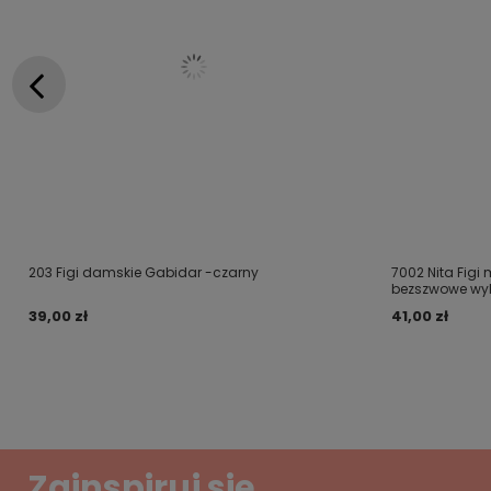
203 Figi damskie Gabidar -czarny
7002 Nita Figi
bezszwowe wy
39,00 zł
41,00 zł
Zainspiruj się