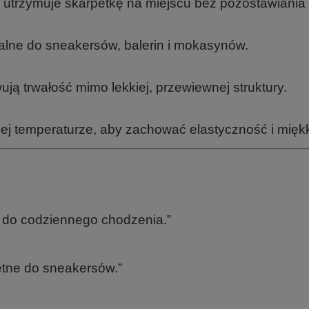
y utrzymuje skarpetkę na miejscu bez pozostawiania
ealne do sneakersów, balerin i mokasynów.
ują trwałość mimo lekkiej, przewiewnej struktury.
iej temperaturze, aby zachować elastyczność i mięk
e do codziennego chodzenia.”
etne do sneakersów.”