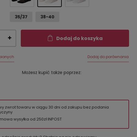
35/37
38-40
Dodaj do koszyka
bionych
Dodaj do porównania
Możesz kupić także poprzez:
wy zwrot towaru w ciągu
30
dni od zakupu bez podania
yczyny
mowa wysyłka od 250zł INPOST