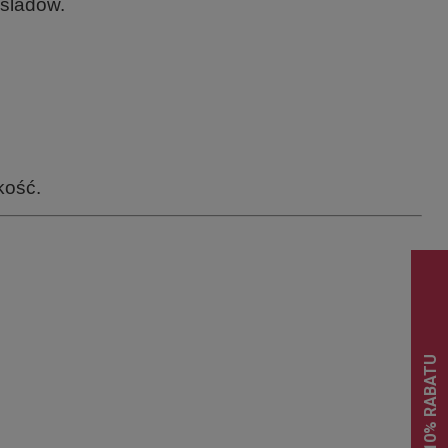
 śladów.
kość.