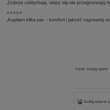
„Dobrze oddychają, stopy się nie przegrzewają na
⭐️⭐️⭐️⭐️⭐️
„Kupiłam kilka par – komfort i jakość naprawdę na
Treść twojej opinii
Dodaj własne z