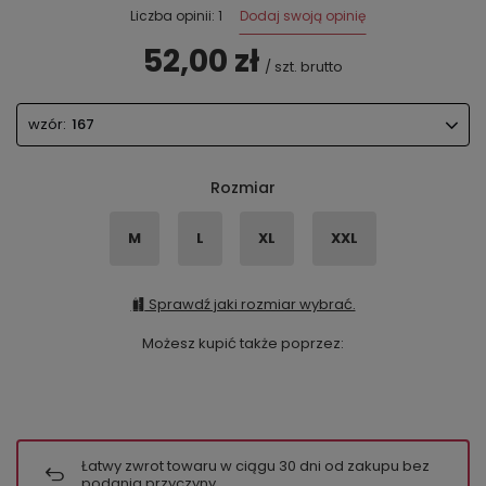
Dodaj swoją opinię
Liczba opinii: 1
52,00 zł
/
szt.
brutto
wzór:
167
Rozmiar
M
L
XL
XXL
Sprawdź jaki rozmiar wybrać.
Możesz kupić także poprzez:
Łatwy zwrot towaru w ciągu
30
dni od zakupu bez
podania przyczyny