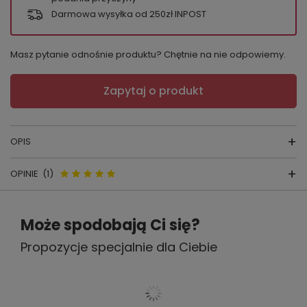
Darmowa wysyłka od 250zł INPOST
Masz pytanie odnośnie produktu? Chętnie na nie odpowiemy.
Zapytaj o produkt
OPIS
OPINIE
(1)
Bokserki męskie
Opinie o Bokserki męskie
skład surowcow
y:
95% bawełna, 5%
Może spodobają Ci się?
Cornette High Emotion 508/167
elastan
Propozycje specjalnie dla Ciebie
Motor– bawełniane 95% z
producent:
CORNETTE
elastyczną gumą
kraj produkcji:
POLSKA
5.00