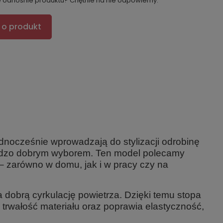
e odnośnie produktu? Chętnie na nie odpowiemy.
 o produkt
ednocześnie wprowadzają do stylizacji odrobinę
ardzo dobrym wyborem. Ten model polecamy
– zarówno w domu, jak i w pracy czy na
 dobrą cyrkulację powietrza. Dzięki temu stopa
rwałość materiału oraz poprawia elastyczność,