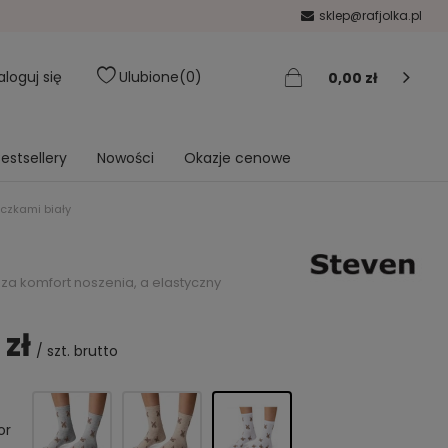
sklep@rafjolka.pl
aloguj się
Ulubione
0
0,00 zł
estsellery
Nowości
Okazje cenowe
iczkami biały
za komfort noszenia, a elastyczny
 zł
/
szt.
brutto
or