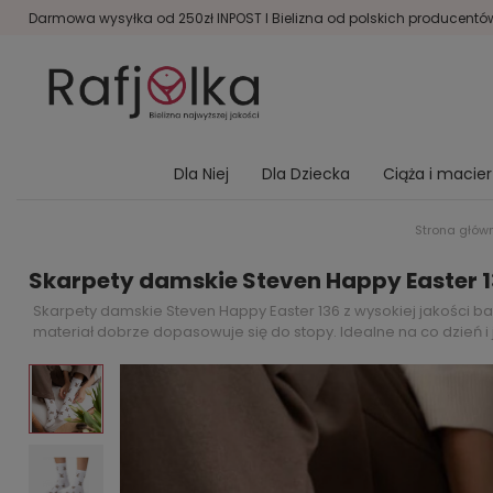
Darmowa wysyłka od 250zł INPOST I Bielizna od polskich producentów 
Dla Niej
Dla Dziecka
Ciąża i macie
Strona głów
Skarpety damskie Steven Happy Easter 13
Skarpety damskie Steven Happy Easter 136 z wysokiej jakości 
materiał dobrze dopasowuje się do stopy. Idealne na co dzień i j