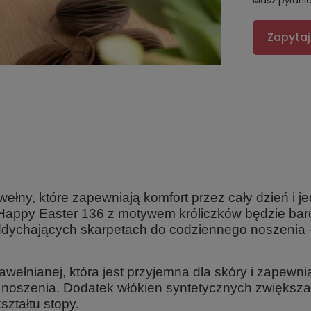
Masz pytani
Zapytaj
łny, które zapewniają komfort przez cały dzień i j
 Happy Easter 136 z motywem króliczków będzie b
oddychających skarpetach do codziennego noszenia 
ełnianej, która jest przyjemna dla skóry i zapewnia
oszenia. Dodatek włókien syntetycznych zwiększa t
ształtu stopy.