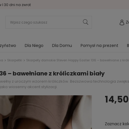
I 30 dni na zwrot
Z
rzyństwo
Dla Niego
Dla Domu
Pomysł na prezent
B
na
Skarpetki
Skarpety damskie Steven Happy Easter 136 – bawełniane z król
6 – bawełniane z króliczkami biały
bawełny z uroczym wzorem króliczków. Bezszwowa technologia zwięks
ako wiosenny akcent stylizacji.
14,50
Zaznacz kol