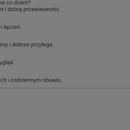
na co dzień?
t i dobrą przewiewność.
 łączeń.
czny i dobrze przylega.
ygląd.
ach i codziennym obuwiu.