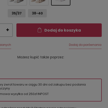
35/37
38-40
Dodaj do koszyka
bionych
Dodaj do porównania
Możesz kupić także poprzez:
wy zwrot towaru w ciągu
30
dni od zakupu bez podania
yczyny
mowa wysyłka od 250zł INPOST