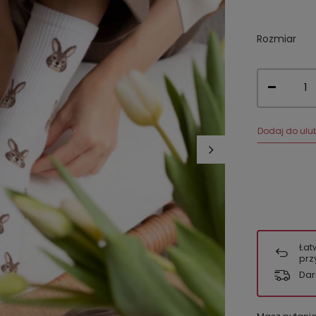
Rozmiar
Dodaj do ulu
Łat
prz
Dar