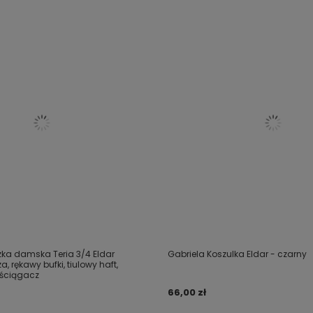
zka damska Teria 3/4 Eldar
Gabriela Koszulka Eldar - czarny
, rękawy bufki, tiulowy haft,
, ściągacz
66,00 zł