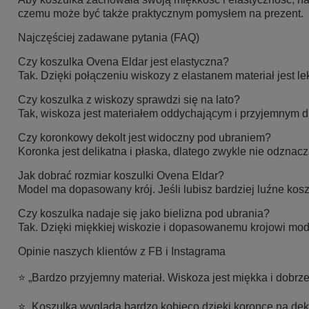
czemu może być także praktycznym pomysłem na prezent.
Najczęściej zadawane pytania (FAQ)
Czy koszulka Ovena Eldar jest elastyczna?
Tak. Dzięki połączeniu wiskozy z elastanem materiał jest le
Czy koszulka z wiskozy sprawdzi się na lato?
Tak, wiskoza jest materiałem oddychającym i przyjemnym dl
Czy koronkowy dekolt jest widoczny pod ubraniem?
Koronka jest delikatna i płaska, dlatego zwykle nie odznac
Jak dobrać rozmiar koszulki Ovena Eldar?
Model ma dopasowany krój. Jeśli lubisz bardziej luźne kos
Czy koszulka nadaje się jako bielizna pod ubrania?
Tak. Dzięki miękkiej wiskozie i dopasowanemu krojowi mode
Opinie naszych klientów z FB i Instagrama
⭐ „Bardzo przyjemny materiał. Wiskoza jest miękka i dobrze
⭐ „Koszulka wygląda bardzo kobieco dzięki koronce na deko