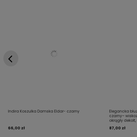
Indira Koszulka Damska Eldar- czarny
Elegancka blu
czarny– wiskoza
okrągły dekolt
66,00 zł
87,00 zł