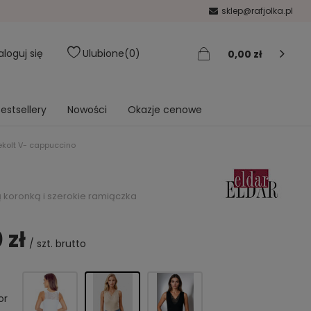
sklep@rafjolka.pl
aloguj się
Ulubione
0
0,00 zł
estsellery
Nowości
Okazje cenowe
ekolt V- cappuccino
ą koronką i szerokie ramiączka
 zł
/
szt.
brutto
or