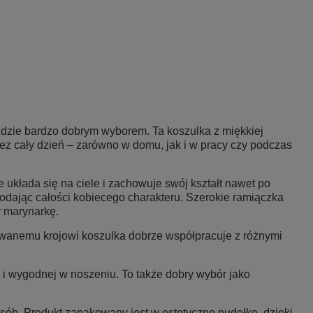
będzie bardzo dobrym wyborem. Ta koszulka z miękkiej
ez cały dzień – zarówno w domu, jak i w pracy czy podczas
 układa się na ciele i zachowuje swój kształt nawet po
 dodając całości kobiecego charakteru. Szerokie ramiączka
y marynarkę.
sowanemu krojowi koszulka dobrze współpracuje z różnymi
 i wygodnej w noszeniu. To także dobry wybór jako
osób. Produkt zapakowany jest w estetyczne pudełko, dzięki