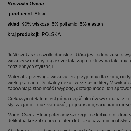
Koszulka Ovena
producent:
Eldar
s
kład:
90% wiskoza, 5% poliamid, 5% elastan
kraj produkcji:
POLSKA
Jeśli szukasz koszulki damskiej, która jest jednocześnie 
wiskozy w drobny prążek została zaprojektowana tak, aby n
codziennych stylizacji.
Materiał z przewagą wiskozy jest przyjemny dla skóry, oddy
wielu praniach. Delikatny dekolt w kształcie litery V wykoń
zapewniają stabilność i wygodę, dlatego model ten sprawdz
Ciekawym detalem jest górna część pleców wykonana z koro
stylizacjami – możesz nosić ją z jeansami, spodniami dreso
Model Ovena Eldar polecamy szczególnie kobietom, które sz
delikatna koszulka nocna latem lub jako baza minimalistycz
Aby koszulka zachowała swoją miękkość i elastyczność, naj