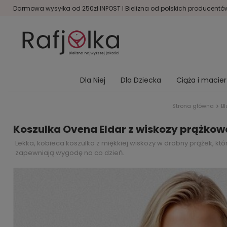
Darmowa wysyłka od 250zł INPOST I Bielizna od polskich producentów 
Dla Niej
Dla Dziecka
Ciąża i macie
Strona główna
Bl
Koszulka Ovena Eldar z wiskozy prążkow
Lekka, kobieca koszulka z miękkiej wiskozy w drobny prążek, któ
zapewniają wygodę na co dzień.