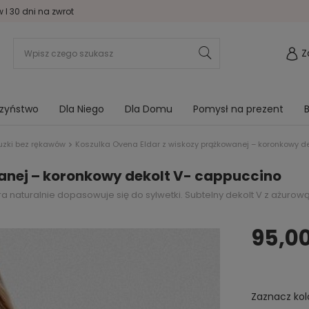
I 30 dni na zwrot
Z
rzyństwo
Dla Niego
Dla Domu
Pomysł na prezent
B
uzki bez rękawów
Koszulka Ovena Eldar z wiskozy prążkowanej – koronkowy d
anej – koronkowy dekolt V- cappuccino
ra naturalnie dopasowuje się do sylwetki. Subtelny dekolt V z ażurow
95,00
Zaznacz kol