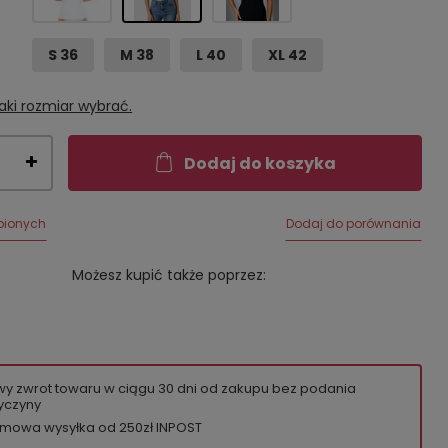
S 36
M 38
L 40
XL 42
aki rozmiar wybrać.
Dodaj do koszyka
bionych
Dodaj do porównania
Możesz kupić także poprzez:
wy zwrot towaru w ciągu
30
dni od zakupu bez podania
yczyny
mowa wysyłka od 250zł INPOST