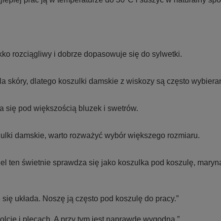
kko rozciągliwy i dobrze dopasowuje się do sylwetki.
a skóry, dlatego koszulki damskie z wiskozy są często wybieran
za się pod większością bluzek i swetrów.
zulki damskie, warto rozważyć wybór większego rozmiaru.
l ten świetnie sprawdza się jako koszulka pod koszulę, maryna
 się układa. Noszę ją często pod koszulę do pracy.”
lcie i plecach. A przy tym jest naprawdę wygodna.”