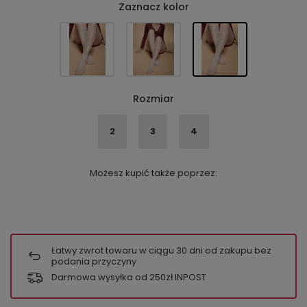
Zaznacz kolor
Rozmiar
2
3
4
Możesz kupić także poprzez:
Łatwy zwrot towaru w ciągu
30
dni od zakupu bez
podania przyczyny
Darmowa wysyłka od 250zł INPOST