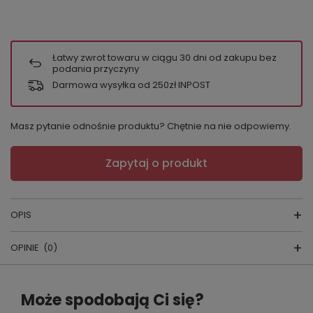
Łatwy zwrot towaru w ciągu
30
dni od zakupu bez
podania przyczyny
Darmowa wysyłka od 250zł INPOST
Masz pytanie odnośnie produktu? Chętnie na nie odpowiemy.
Zapytaj o produkt
OPIS
OPINIE
(0)
Kraj produkcji:
POLSKA
Napisz swoją opinię
Jeśli szukasz pończoch samonośnych, które
Może spodobają Ci się?
nie tylko wyglądają elegancko, ale także