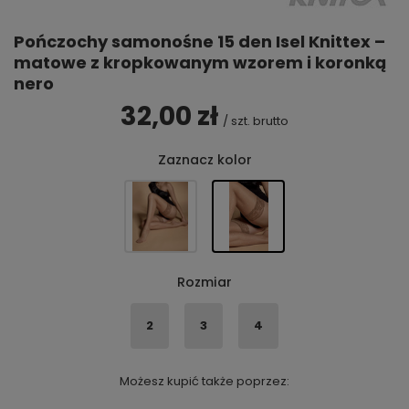
Pończochy samonośne 15 den Isel Knittex –
matowe z kropkowanym wzorem i koronką
nero
32,00 zł
/
szt.
brutto
Zaznacz kolor
Rozmiar
2
3
4
Możesz kupić także poprzez: