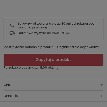
Łatwy zwrot towaru w ciągu
30
dni od zakupu bez
podania przyczyny
Darmowa wysyłka od 250zł INPOST
Masz pytanie odnośnie produktu? Chętnie na nie odpowiemy.
Zapytaj o produkt
Po zakupie otrzymasz:
11,00 pkt.
OPIS
OPINIE
(0)
Podkolanówki