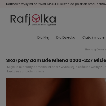
Darmowa wysyłka od 250zł INPOST I Bielizna od polskich producentów 
Dla Niej
Dla Dziecka
Ciąża i macie
Strona główna
Skarpety damskie Milena 0200-227 Misie 
Miękkie skarpety damskie Milena z wysokiej jakości bawełny z u
będziesz chciała innych.