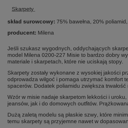
Skarpety
skład surowcowy:
75% bawełna, 20% poliamid,
producent:
Milena
Jeśli szukasz wygodnych, oddychających skarpet
model
Milena 0200-227 Misie
to bardzo dobry wy
materiale i skarpetach, które nie uciskają stopy.
Skarpety zostały wykonane z wysokiej jakości p
odprowadza wilgoć i pomaga utrzymać komfort te
spacerów. Dodatek poliamidu zwiększa trwałość 
Wzór w misie nadaje skarpetom lekkości i uroku,
jeansów, jak i do domowych outfitów. Prążkowa
Dużą zaletą modelu są
płaskie szwy
, które mini
temu skarpety są przyjemne nawet w dopasowa