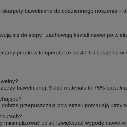
ne skarpety bawełniane do codziennego noszenia – d
ują się do stopy i zachowują kształt nawet po wielu
lecamy pranie w temperaturze do 40°C i suszenie w 
awełny?
rzędzy bawełnianej. Skład materiału to 75% bawełna
ychające?
y dobrze przepuszczają powietrze i pomagają utrzyma
w butach?
 aby minimalizować ucisk i zwiększać wygodę nawet