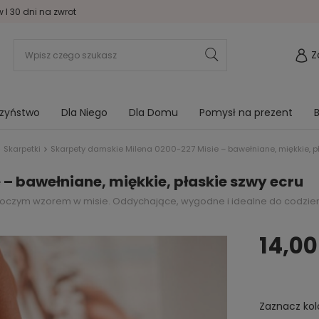
I 30 dni na zwrot
Z
rzyństwo
Dla Niego
Dla Domu
Pomysł na prezent
B
Skarpetki
Skarpety damskie Milena 0200-227 Misie – bawełniane, miękkie, p
– bawełniane, miękkie, płaskie szwy ecru
roczym wzorem w misie. Oddychające, wygodne i idealne do codziennyc
14,00
Zaznacz kol