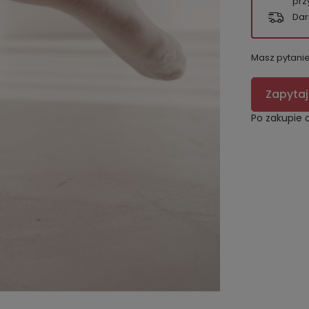
prz
Dar
Masz pytani
Zapytaj
Po zakupie 