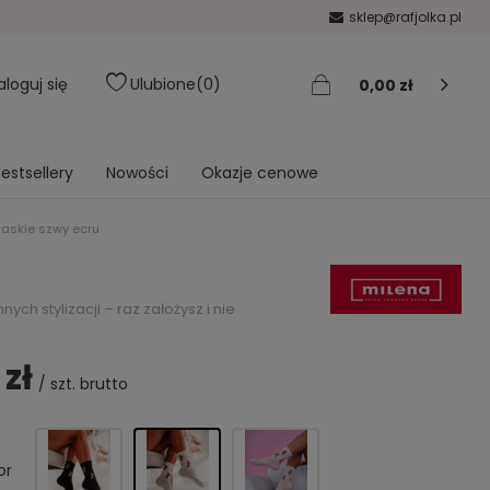
sklep@rafjolka.pl
aloguj się
Ulubione
0
0,00 zł
estsellery
Nowości
Okazje cenowe
łaskie szwy ecru
h stylizacji – raz założysz i nie
 zł
/
szt.
brutto
or