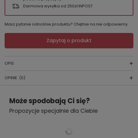
Darmowa wysyłka od 250zł INPOST
Masz pytanie odnośnie produktu? Chętnie na nie odpowiemy.
Zapytaj o produkt
OPIS
OPINIE
(0)
Figi bbl 223
SKŁAD: 92% bawełna, 8% elastan
Napisz swoją opinię
Może spodobają Ci się?
PRODUCENT: BABELL
Propozycje specjalnie dla Ciebie
Twoja ocena:
5/5
KRAJ PRODUKCJI: POLSKA
Jeśli szukasz wygodnych stringów damskich z
bawełny, które będą lekkie, oddychające i
Treść twojej opinii