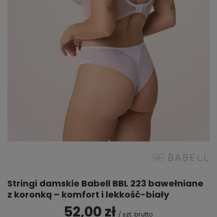
Stringi damskie Babell BBL 223 bawełniane
z koronką – komfort i lekkość-biały
52,00 zł
/
szt.
brutto