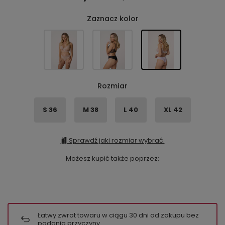
Zaznacz kolor
Rozmiar
S 36
M 38
L 40
XL 42
Sprawdź jaki rozmiar wybrać.
Możesz kupić także poprzez:
Łatwy zwrot towaru w ciągu
30
dni od zakupu bez
podania przyczyny