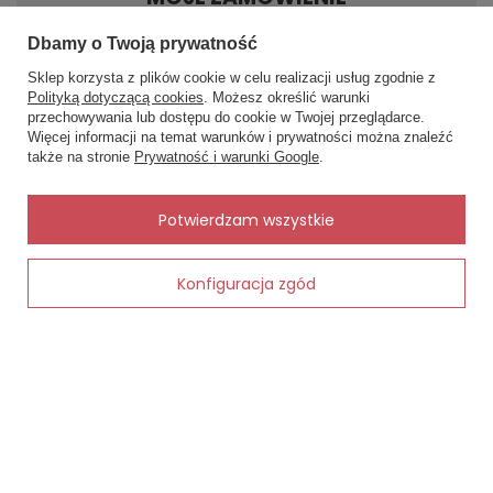
innych codziennych butach.
Dbamy o Twoją prywatność
Status zamówienia
Dla kogo idealne:
Sklep korzysta z plików cookie w celu realizacji usług zgodnie z
Dla kobiet, które szukają wygodnych,
Śledzenie przesyłki
Polityką dotyczącą cookies
. Możesz określić warunki
oddychających skarpet damskich z bawełny
Chcę zareklamować produkt
przechowywania lub dostępu do cookie w Twojej przeglądarce.
×
✨ Asystent zakupowy
do codziennego noszenia.
Więcej informacji na temat warunków i prywatności można znaleźć
Napisz czego szukasz — pokażę
Chcę zwrócić produkt
także na stronie
Prywatność i warunki Google
.
gotowe propozycje.
Porada rozmiarowa:
Kontakt
Dzięki dodatkowemu elastanowi skarpety
✨
AI
Potwierdzam wszystkie
dobrze dopasowują się do stopy i zachowują
elastyczność nawet po wielu praniach.
MOJE KONTO
Konfiguracja zgód
Dodaj do koszyka
Pielęgnacja:
Zaleca się pranie w temperaturze do 40°C,
aby zachować miękkość materiału i trwałość
INFORMACJE
wzoru.
Skład:
POMOC
75% bawełna, 20% poliamid, 5% elastan