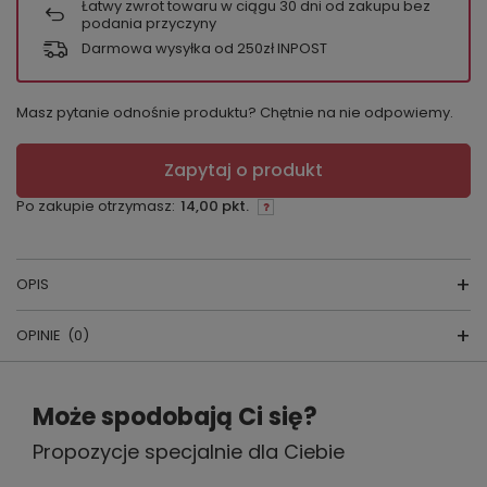
Łatwy zwrot towaru w ciągu
30
dni od zakupu bez
podania przyczyny
Darmowa wysyłka od 250zł INPOST
Masz pytanie odnośnie produktu? Chętnie na nie odpowiemy.
Zapytaj o produkt
Po zakupie otrzymasz:
14,00 pkt.
OPIS
OPINIE
(0)
Skarpety
Napisz swoją opinię
Może spodobają Ci się?
skład surowcowy:
75% bawełna, 20%
poliamid, 5% elastan
Propozycje specjalnie dla Ciebie
Twoja ocena:
5/5