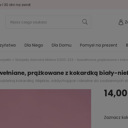
I 30 dni na zwrot
Z
rzyństwo
Dla Niego
Dla Domu
Pomysł na prezent
B
arpetki
Skarpety damskie Milena 0200-223 – bawełniane, prążkowane z kokar
ełniane, prążkowane z kokardką biały-nie
btelną kokardką. Miękkie, oddychające i idealne do codziennych styl
14,00
Zaznacz kol