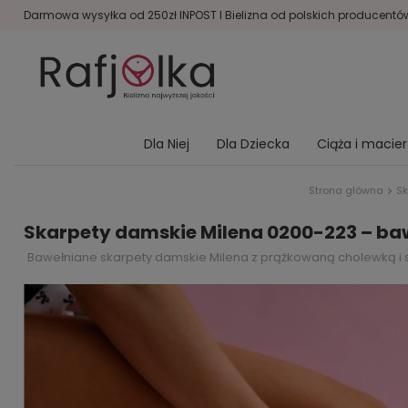
Darmowa wysyłka od 250zł INPOST I Bielizna od polskich producentów 
Dla Niej
Dla Dziecka
Ciąża i macie
Strona główna
Sk
Skarpety damskie Milena 0200-223 – baw
Bawełniane skarpety damskie Milena z prążkowaną cholewką i su