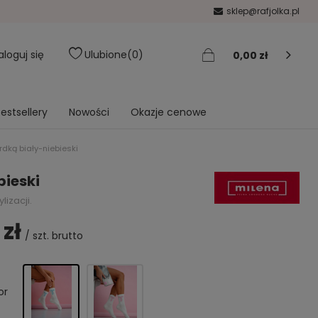
sklep@rafjolka.pl
aloguj się
Ulubione
0
0,00 zł
estsellery
Nowości
Okazje cenowe
dką biały-niebieski
bieski
izacji.
 zł
/
szt.
brutto
or