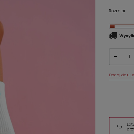
Rozmiar
Wysył
Dodaj do ulu
Łat
prz