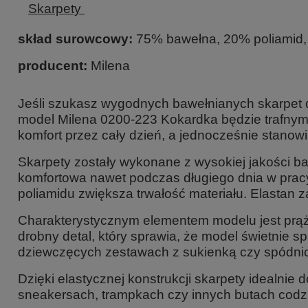
Skarpety
skład surowcowy:
75% bawełna, 20% poliamid,
producent:
Milena
Jeśli szukasz
wygodnych bawełnianych skarpet d
model
Milena 0200-223 Kokardka
będzie trafnym
komfort przez cały dzień, a jednocześnie stanowią
Skarpety zostały wykonane z
wysokiej jakości b
komfortowa nawet podczas długiego dnia w prac
poliamidu zwiększa trwałość materiału. Elastan 
Charakterystycznym elementem modelu jest
prą
drobny detal, który sprawia, że model świetnie s
dziewczęcych zestawach z sukienką czy spódni
Dzięki elastycznej konstrukcji skarpety
idealnie 
sneakersach, trampkach czy innych butach codz