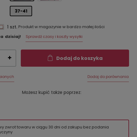
37-41
1 szt.
Produkt w magazynie w bardzo małej ilości
ka
dzisiaj!
Sprawdź czasy i koszty wysyłki
Dodaj do koszyka
bionych
Dodaj do porównania
Możesz kupić także poprzez:
wy zwrot towaru w ciągu
30
dni od zakupu bez podania
yczyny