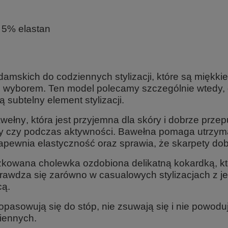
 5% elastan
amskich do codziennych stylizacji
, które są miękki
 wyborem. Ten model polecamy szczególnie wtedy, g
 subtelny element stylizacji.
awełny
, która jest przyjemna dla skóry i dobrze prz
y czy podczas aktywności. Bawełna pomaga utrzyma
zapewnia elastyczność oraz sprawia, że skarpety dob
żkowana cholewka ozdobiona delikatną kokardką
, 
prawdza się zarówno w casualowych stylizacjach z je
cą.
dopasowują się do stóp
, nie zsuwają się i nie powod
iennych.