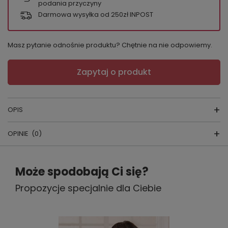
podania przyczyny
Darmowa wysyłka od 250zł INPOST
Masz pytanie odnośnie produktu? Chętnie na nie odpowiemy.
Zapytaj o produkt
OPIS
OPINIE
(0)
Figi bbl 224
SKŁAD: 92% bawełna, 8% elastan
Napisz swoją opinię
Może spodobają Ci się?
PRODUCENT: BABELL
Propozycje specjalnie dla Ciebie
Twoja ocena:
5/5
KRAJ PRODUKCJI: POLSKA
Jeśli szukasz wygodnych fig damskich z bawełny,
które dobrze dopasowują się do sylwetki i pozostają