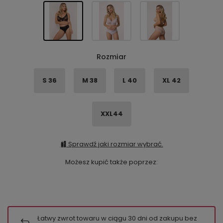
Rozmiar
S 36
M 38
L 40
XL 42
XXL44
Sprawdź jaki rozmiar wybrać.
Możesz kupić także poprzez:
Łatwy zwrot towaru w ciągu
30
dni od zakupu bez