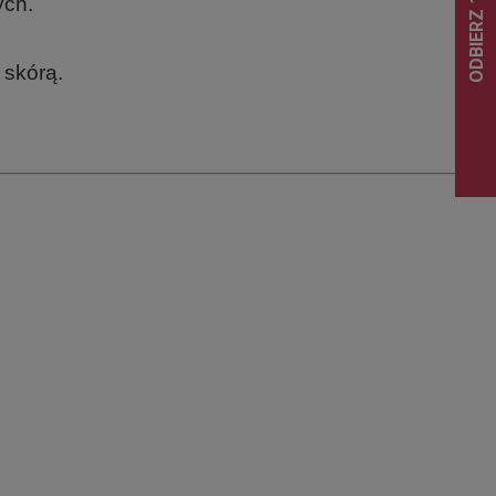
ych.
 skórą.