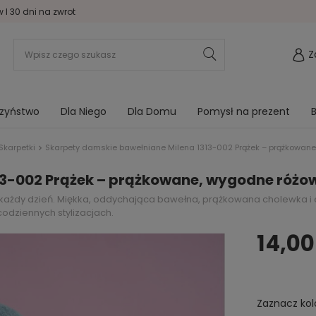
I 30 dni na zwrot
Z
rzyństwo
Dla Niego
Dla Domu
Pomysł na prezent
B
Skarpetki
Skarpety damskie bawełniane Milena 1313-002 Prążek – prążkowan
13-002 Prążek – prążkowane, wygodne różo
 każdy dzień. Miękka, oddychająca bawełna, prążkowana cholewka i
codziennych stylizacjach.
14,00
Zaznacz kol