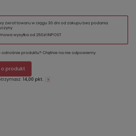
wy zwrot towaru w ciągu
30
dni od zakupu bez podania
yczyny
mowa wysyłka od 250zł INPOST
e odnośnie produktu? Chętnie na nie odpowiemy.
 o produkt
otrzymasz:
14,00 pkt.