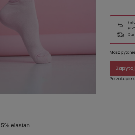
Łat
prz
Dar
Masz pytani
Zapytaj
Po zakupie 
 5% elastan