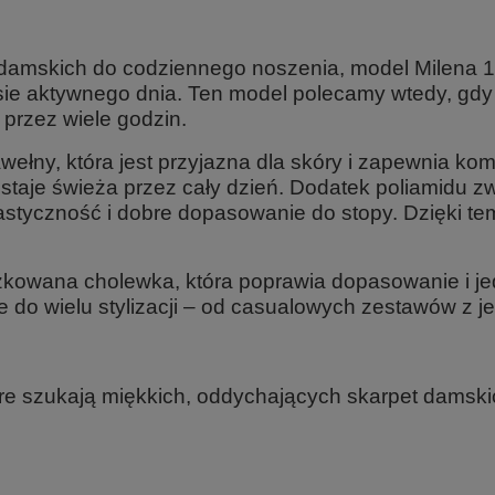
damskich do codziennego noszenia
, model
Milena 
ie aktywnego dnia. Ten model polecamy wtedy, gdy z
przez wiele godzin.
ełny, która jest przyjazna dla skóry i zapewnia kom
staje świeża przez cały dzień. Dodatek poliamidu z
astyczność i dobre dopasowanie do stopy. Dzięki t
żkowana cholewka
, która poprawia dopasowanie i j
do wielu stylizacji – od casualowych zestawów z jea
óre szukają
miękkich, oddychających skarpet damski