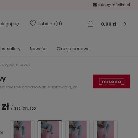
sklep@rafjolka.pl
aloguj się
Ulubione
0
0,00 zł
estsellery
Nowości
Okazje cenowe
e, wygodne różowy
wy
 elastyczne dopasowanie sprawiają, że
 zł
/
szt.
brutto
or