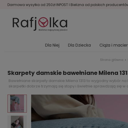
Darmowa wysyłka od 250zł INPOST I Bielizna od polskich producentów 
Dla Niej
Dla Dziecka
Ciąża i macie
Strona główna
Skarpety damskie bawełniane Milena 13
Bawełniane skarpety damskie Milena 1313 to wygodny wybór na
skarpetki dobrze trzymają się stopy i świetnie sprawdzają się w 