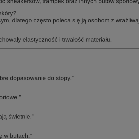
 do sneakersów, trampek oraz innych butów sportow
skóry?
ym, dlatego często poleca się ją osobom z wrażliwą
chowały elastyczność i trwałość materiału.
bre dopasowanie do stopy.”
ortowe.”
ją świetnie.”
ę w butach.”