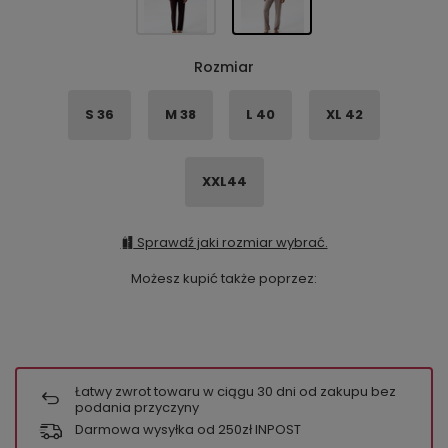
Rozmiar
S 36
M 38
L 40
XL 42
XXL44
Sprawdź jaki rozmiar wybrać.
Możesz kupić także poprzez:
Łatwy zwrot towaru w ciągu
30
dni od zakupu bez
podania przyczyny
Darmowa wysyłka od 250zł INPOST