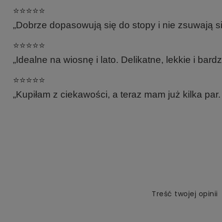
⭐️⭐️⭐️⭐️⭐️
„Dobrze dopasowują się do stopy i nie zsuwają s
⭐️⭐️⭐️⭐️⭐️
„Idealne na wiosnę i lato. Delikatne, lekkie i bard
⭐️⭐️⭐️⭐️⭐️
„Kupiłam z ciekawości, a teraz mam już kilka pa
Treść twojej opinii