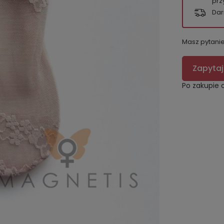
prz
Dar
Masz pytani
Zapytaj
Po zakupie 