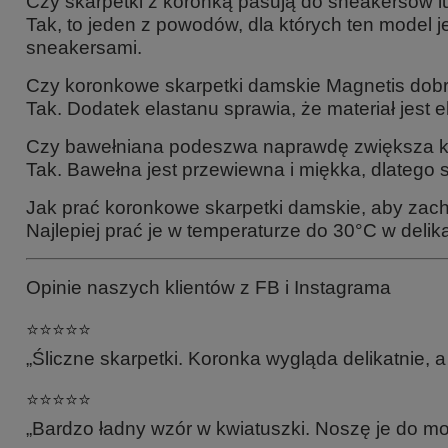
Czy skarpetki z koronką pasują do sneakersów l
Tak, to jeden z powodów, dla których ten model j
sneakersami.
Czy koronkowe skarpetki damskie Magnetis dobr
Tak. Dodatek elastanu sprawia, że materiał jest e
Czy bawełniana podeszwa naprawdę zwiększa k
Tak. Bawełna jest przewiewna i miękka, dlatego
Jak prać koronkowe skarpetki damskie, aby zac
Najlepiej prać je w temperaturze do 30°C w deli
Opinie naszych klientów z FB i Instagrama
⭐️⭐️⭐️⭐️⭐️
„Śliczne skarpetki. Koronka wygląda delikatnie, 
⭐️⭐️⭐️⭐️⭐️
„Bardzo ładny wzór w kwiatuszki. Noszę je do mo