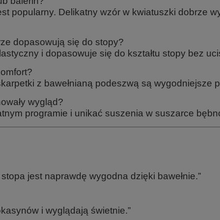
ub balerin?
est popularny. Delikatny wzór w kwiatuszki dobrze wy
ze dopasowują się do stopy?
lastyczny i dopasowuje się do kształtu stopy bez uci
omfort?
 skarpetki z bawełnianą podeszwą są wygodniejsze
howały wygląd?
katnym programie i unikać suszenia w suszarce bębn
a stopa jest naprawdę wygodna dzięki bawełnie.”
kasynów i wyglądają świetnie.”