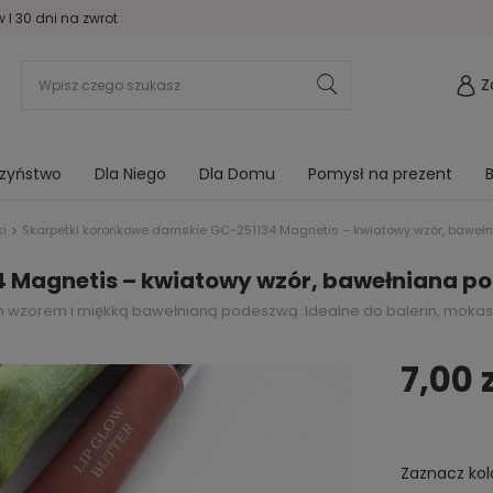
I 30 dni na zwrot
Z
rzyństwo
Dla Niego
Dla Domu
Pomysł na prezent
B
ki
Skarpetki koronkowe damskie GC-251134 Magnetis – kwiatowy wzór, bawełn
 Magnetis – kwiatowy wzór, bawełniana po
 wzorem i miękką bawełnianą podeszwą. Idealne do balerin, mokasynó
7,00 
Zaznacz kol