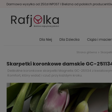
Darmowa wysyłka od 250zł INPOST I Bielizna od polskich producentów 
Dla Niej
Dla Dziecka
Ciąża i macie
Strona główna
Skarpet
Skarpetki koronkowe damskie GC-251134
Delikatne koronkowe skarpetki Magnetis GC-251134 z kwiatowym
Komfort, który widać i czuć przy każdym kroku.