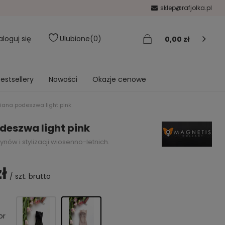
sklep@rafjolka.pl
aloguj się
Ulubione
0
0,00 zł
estsellery
Nowości
Okazje cenowe
iana podeszwa light pink
deszwa light pink
w i stylizacji wiosenno-letnich.
zł
/
szt.
brutto
or