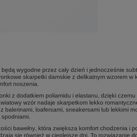
e będą wygodne przez cały dzień i jednocześnie subt
nkowe skarpetki damskie z delikatnym wzorem w kw
mfort noszenia.
nki z dodatkiem poliamidu i elastanu, dzięki czemu 
kwiatowy wzór
nadaje skarpetkom lekko romantyczneg
ić z balerinami, loafersami, sneakersami lub lekkimi
i spodniami.
kości bawełny
, która zwiększa komfort chodzenia i 
zają się również w cieplejsze dni. To rozwiązanie d