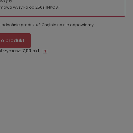
yczyny
mowa wysyłka od 250zł INPOST
e odnośnie produktu? Chętnie na nie odpowiemy.
 o produkt
otrzymasz:
7,00 pkt.