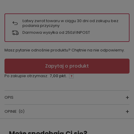
Łatwy zwrot towaru w ciągu
30
dni od zakupu bez
podania przyczyny
Darmowa wysyłka od 250zł INPOST
Masz pytanie odnośnie produktu? Chętnie na nie odpowiemy.
Zapytaj o produkt
Po zakupie otrzymasz:
7,00 pkt.
OPIS
OPINIE
(0)
Skarpetki damskie
Napisz swoją opinię
Producent:
Magnetis
Może spodobają Ci się?