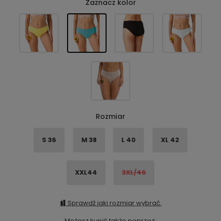
Zaznacz kolor
Rozmiar
S 36
M 38
L 40
XL 42
XXL44
3XL/46
Sprawdź jaki rozmiar wybrać.
Możesz kupić także poprzez: