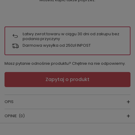
Łatwy zwrot towaru w ciągu
30
dni od zakupu bez
podania przyczyny
Darmowa wysyłka od 250zł INPOST
Masz pytanie odnośnie produktu? Chętnie na nie odpowiemy.
Zapytaj o produkt
OPIS
OPINIE
(0)
Jeśli szukasz wygodnej bielizny na co dzień, która jest
miękka, oddychająca i przyjazna dla skóry, figi
damskie Key LPC 001 Bamboo to model, który warto