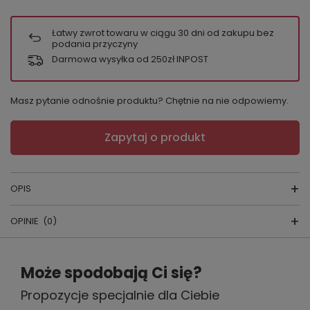
Łatwy zwrot towaru w ciągu
30
dni od zakupu bez
podania przyczyny
Darmowa wysyłka od 250zł INPOST
Masz pytanie odnośnie produktu? Chętnie na nie odpowiemy.
Zapytaj o produkt
OPIS
OPINIE
(0)
Piżamka dziecięca
skład surowcow
y:
100% BAWEŁNA
Napisz swoją opinię
Może spodobają Ci się?
producent:
ITALIAN FASHION
Propozycje specjalnie dla Ciebie
Twoja ocena:
kraj produkcji:
POLSKA