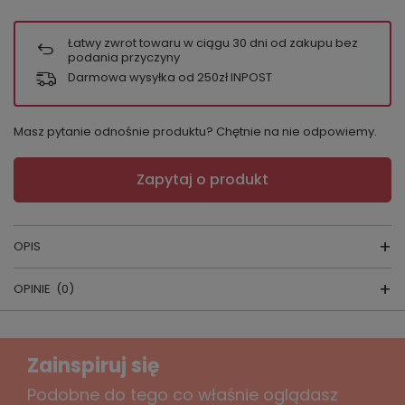
Łatwy zwrot towaru w ciągu
30
dni od zakupu bez
podania przyczyny
Darmowa wysyłka od 250zł INPOST
Masz pytanie odnośnie produktu? Chętnie na nie odpowiemy.
Zapytaj o produkt
OPIS
OPINIE
(0)
KOSZULA NOCNA
skład surowcow
y: 100% bawełna jersey
Napisz swoją opinię
Zainspiruj się
kraj produkcji: Polska
Twoja ocena:
Podobne do tego co właśnie oglądasz
Jeśli szukasz
kobiecej koszuli nocnej z bawełny z