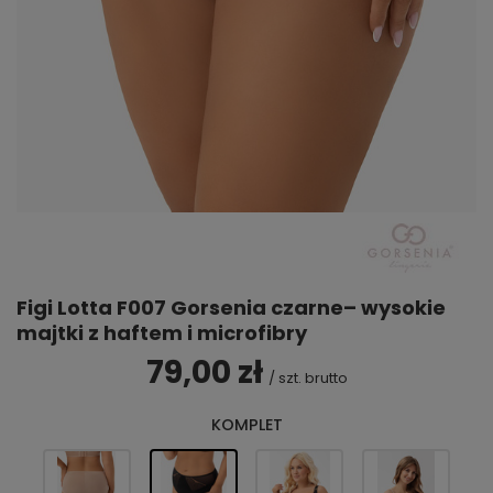
Figi Lotta F007 Gorsenia czarne– wysokie
majtki z haftem i microfibry
79,00 zł
/
szt.
brutto
KOMPLET