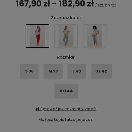
167,90 zł - 182,90 zł
/
szt.
brutto
Zaznacz kolor
Rozmiar
S 36
M 38
L 40
XL 42
XXL44
Sprawdź jaki rozmiar wybrać.
Możesz kupić także poprzez: