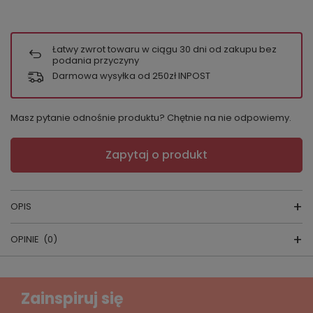
Łatwy zwrot towaru w ciągu
30
dni od zakupu bez
podania przyczyny
Darmowa wysyłka od 250zł INPOST
Masz pytanie odnośnie produktu? Chętnie na nie odpowiemy.
Zapytaj o produkt
OPIS
OPINIE
(0)
PIŻAMA DAMSKA ITALIAN FASHION
skład surowcow
y:
100% bawełna
Napisz swoją opinię
Zainspiruj się
producent:
ITALIAN FASHION
Twoja ocena: