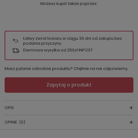
Możesz kupić także poprzez:
Łatwy zwrot towaru w ciągu
30
dni od zakupu bez
podania przyczyny
Darmowa wysyłka od 250zł INPOST
Masz pytanie odnośnie produktu? Chętnie na nie odpowiemy.
Zapytaj o produkt
OPIS
OPINIE
(0)
Naturalna miękkość i kobieca elegancja