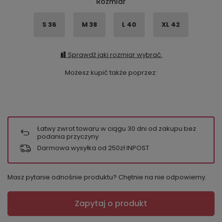
Rozmiar
S 36
M 38
L 40
XL 42
Sprawdź jaki rozmiar wybrać.
Możesz kupić także poprzez:
Łatwy zwrot towaru w ciągu
30
dni od zakupu bez
podania przyczyny
Darmowa wysyłka od 250zł INPOST
Masz pytanie odnośnie produktu? Chętnie na nie odpowiemy.
Zapytaj o produkt