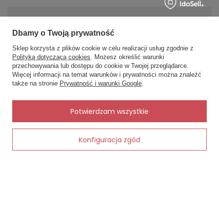
.Naprawdę warto .
2020-03-06
MOJE ZAMÓWIENIE
Anna, Toruń
Dbamy o Twoją prywatność
Czy opinia była pomocna?
Tak
0
Nie
0
Status zamówienia
Sklep korzysta z plików cookie w celu realizacji usług zgodnie z
Polityką dotyczącą cookies
. Możesz określić warunki
Śledzenie przesyłki
ZOBACZ WIĘCEJ
przechowywania lub dostępu do cookie w Twojej przeglądarce.
×
✨ Asystent zakupowy
Więcej informacji na temat warunków i prywatności można znaleźć
Chcę zareklamować produkt
Napisz czego szukasz — pokażę
także na stronie
Prywatność i warunki Google
.
gotowe propozycje.
Chcę zwrócić produkt
Kontakt
✨
AI
Potwierdzam wszystkie
Konfiguracja zgód
Dodaj do koszyka
MOJE KONTO
INFORMACJE
POMOC