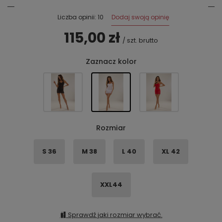
Dodaj swoją opinię
Liczba opinii: 10
115,00 zł
/
szt.
brutto
Zaznacz kolor
Rozmiar
S 36
M 38
L 40
XL 42
XXL44
Sprawdź jaki rozmiar wybrać.