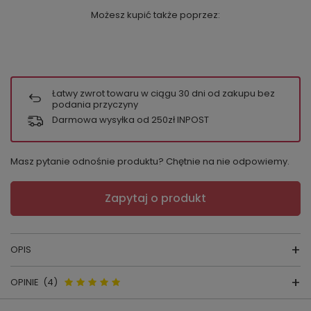
Możesz kupić także poprzez:
Łatwy zwrot towaru w ciągu
30
dni od zakupu bez
podania przyczyny
Darmowa wysyłka od 250zł INPOST
Masz pytanie odnośnie produktu? Chętnie na nie odpowiemy.
Zapytaj o produkt
OPIS
OPINIE
(4)
KOMPLET NEW CASANDRE
nr.896