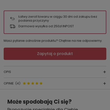
Łatwy zwrot towaru w ciągu
30
dni od zakupu bez
podania przyczyny
Darmowa wysyłka od 250zł INPOST
Masz pytanie odnośnie produktu? Chętnie na nie odpowiemy.
Zapytaj o produkt
OPIS
OPINIE
(4)
FIGI MAMA MINI
Opinie o Mama mini figi Italian
SKŁAD: 90% BAWEŁNA, 10% ELASTAN
Może spodobają Ci się?
Fashion - pudrowy róż
WYPRODUKOWANE PRZEZ POLSKĄ FIRMĘ:
Propozycje specjalnie dla Ciebie