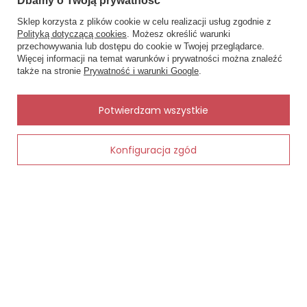
Dbamy o Twoją prywatność
MOJE ZAMÓWIENIE
Sklep korzysta z plików cookie w celu realizacji usług zgodnie z
Polityką dotyczącą cookies
. Możesz określić warunki
Status zamówienia
przechowywania lub dostępu do cookie w Twojej przeglądarce.
×
✨ Asystent zakupowy
Więcej informacji na temat warunków i prywatności można znaleźć
Śledzenie przesyłki
Napisz czego szukasz — pokażę
także na stronie
Prywatność i warunki Google
.
gotowe propozycje.
Chcę zareklamować produkt
Chcę zwrócić produkt
✨
AI
Potwierdzam wszystkie
Kontakt
Konfiguracja zgód
Dodaj do koszyka
MOJE KONTO
INFORMACJE
POMOC