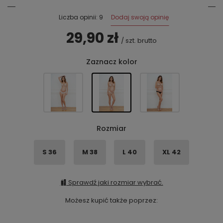
Dodaj swoją opinię
Liczba opinii: 9
29,90 zł
/
szt.
brutto
Zaznacz kolor
Rozmiar
S 36
M 38
L 40
XL 42
Sprawdź jaki rozmiar wybrać.
Możesz kupić także poprzez: