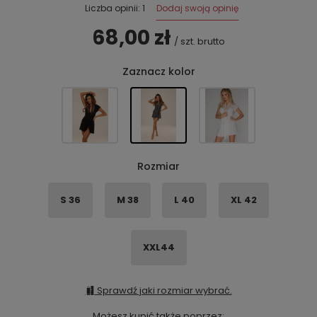
Dodaj swoją opinię
Liczba opinii: 1
68,00 zł
/
szt.
brutto
Zaznacz kolor
Rozmiar
S 36
M 38
L 40
XL 42
XXL44
Sprawdź jaki rozmiar wybrać.
Możesz kupić także poprzez: