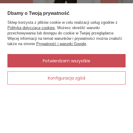
Dbamy o Twoją prywatność
Sklep korzysta z plików cookie w celu realizacji usług zgodnie z
Polityką dotyczącą cookies
. Możesz określić warunki
przechowywania lub dostępu do cookie w Twojej przeglądarce.
×
✨ Asystent zakupowy
Więcej informacji na temat warunków i prywatności można znaleźć
Napisz czego szukasz — pokażę
także na stronie
Prywatność i warunki Google
.
gotowe propozycje.
Lombok Komplet piżama damska Kalimo
Sumatra S
- czarny
fuchsia
149,00 zł
169,00 zł
✨
AI
Potwierdzam wszystkie
Konfiguracja zgód
Dodaj do koszyka
Zobacz również
Inne rzeczy od tego samego producenta