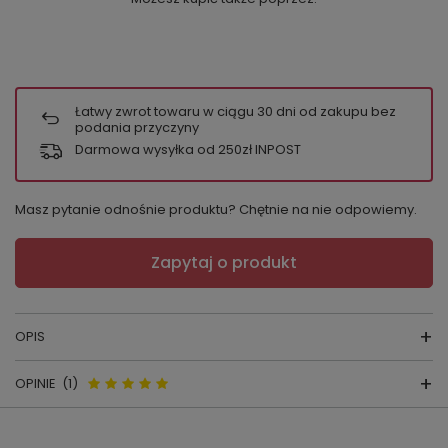
Łatwy zwrot towaru w ciągu
30
dni od zakupu bez
podania przyczyny
Darmowa wysyłka od 250zł INPOST
Masz pytanie odnośnie produktu? Chętnie na nie odpowiemy.
Zapytaj o produkt
OPIS
OPINIE
(1)
Szlafrok
Adell
894
Opinie o Adell 894 Szlafrok
skład surowcowy:
wiskoza (80% poliamid 20% elastan)