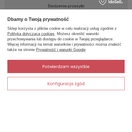
Śledzenie przesyłki
Chcę zareklamować produkt
Dbamy o Twoją prywatność
Chcę zwrócić produkt
Sklep korzysta z plików cookie w celu realizacji usług zgodnie z
Kontakt
Polityką dotyczącą cookies
. Możesz określić warunki
przechowywania lub dostępu do cookie w Twojej przeglądarce.
×
✨ Asystent zakupowy
Więcej informacji na temat warunków i prywatności można znaleźć
Napisz czego szukasz — pokażę
także na stronie
Prywatność i warunki Google
.
gotowe propozycje.
MOJE KONTO
✨
AI
Potwierdzam wszystkie
INFORMACJE
Konfiguracja zgód
Dodaj do koszyka
POMOC