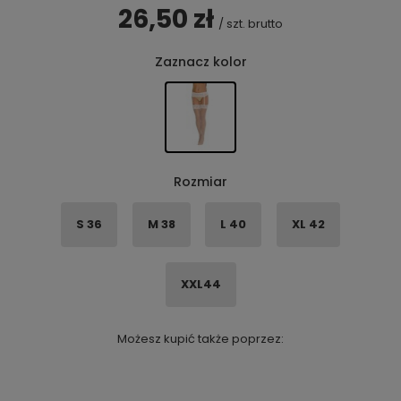
26,50 zł
/
szt.
brutto
Zaznacz kolor
Rozmiar
S 36
M 38
L 40
XL 42
XXL44
Możesz kupić także poprzez: