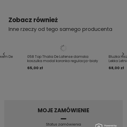
S - BIODRA 90-92 cm
Zobacz również
M - BIODRA 93-96 cm
Inne rzeczy od tego samego producenta
L - BIODRA 97-99 cm
XL - BIODRA 100-103 cm
XXL - BIODRA 104-106 cm
awem De
058 Top Thalia De Lafense damska
Bluzka Hi
koszulka modal koronka regulacja-biały
Lekka Letn
65,00 zł
68,00 zł
MOJE ZAMÓWIENIE
Status zamówienia