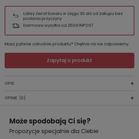
Łatwy zwrot towaru w ciągu
30
dni od zakupu bez
podania przyczyny
Darmowa wysyłka od 250zł INPOST
Masz pytanie odnośnie produktu? Chętnie na nie odpowiemy.
Zapytaj o produkt
OPIS
OPINIE
(0)
Pas do pończoch 858 Leyla
Napisz swoją opinię
Może spodobają Ci się?
producent:
FOREX
kraj produkcji:
POLSKA
Propozycje specjalnie dla Ciebie
Twoja ocena:
5/5
kolory:
biały, czarny