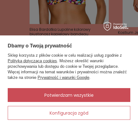
Elisa Bardotka Lupoline kolorowy
Kostium J
biustonosz kąpielowy bandeau
Lupoline m
212,00 zł
336,00 zł
Dbamy o Twoją prywatność
Sklep korzysta z plików cookie w celu realizacji usług zgodnie z
Polityką dotyczącą cookies
. Możesz określić warunki
przechowywania lub dostępu do cookie w Twojej przeglądarce.
×
✨ Asystent zakupowy
Więcej informacji na temat warunków i prywatności można znaleźć
Napisz czego szukasz — pokażę
także na stronie
Prywatność i warunki Google
.
gotowe propozycje.
Zobacz również
✨
AI
Potwierdzam wszystkie
Inne rzeczy od tego samego producenta
Konfiguracja zgód
Dodaj do koszyka