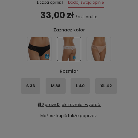
Dodaj swoją opinię
Liczba opinii: 1
33,00 zł
/
szt.
brutto
Zaznacz kolor
Rozmiar
S 36
M 38
L 40
XL 42
Sprawdź jaki rozmiar wybrać.
Możesz kupić także poprzez: