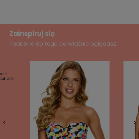
M - BIODRA 94 - 100 cm,
L - BIODRA 100 - 106 cm,
XL - BIODRA 106 - 112 cm,
Zainspiruj się
Podobne do tego co właśnie oglądasz
ca –
szbinami