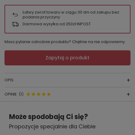
Łatwy zwrot towaru w ciągu
30
dni od zakupu bez
podania przyczyny
Darmowa wysyłka od 250zł INPOST
Masz pytanie odnośnie produktu? Chętnie na nie odpowiemy.
Zapytaj o produkt
OPIS
OPINIE
(1)
STRINGI GABIDAR NR. 169
skład surowcowy:
95 % BAWELNA 5 % ELASTAN
Opinie o 169 Stringi Gabidar -
Może spodobają Ci się?
producent:
GABIDAR
biały
kraj produkcji:
POLSKA
Propozycje specjalnie dla Ciebie
..