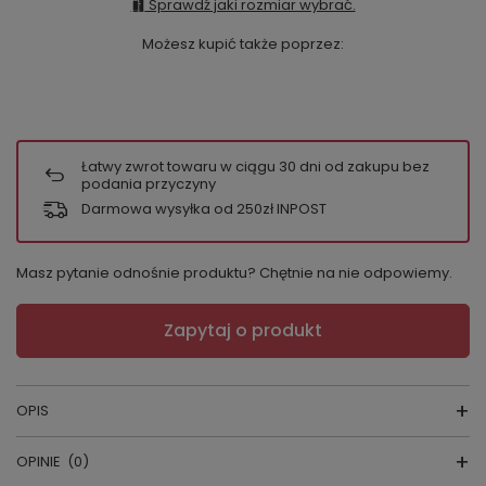
Sprawdź jaki rozmiar wybrać.
Możesz kupić także poprzez:
Łatwy zwrot towaru w ciągu
30
dni od zakupu bez
podania przyczyny
Darmowa wysyłka od 250zł INPOST
Masz pytanie odnośnie produktu? Chętnie na nie odpowiemy.
Zapytaj o produkt
OPIS
OPINIE
(0)
STRINGI GABIDAR NR. 170