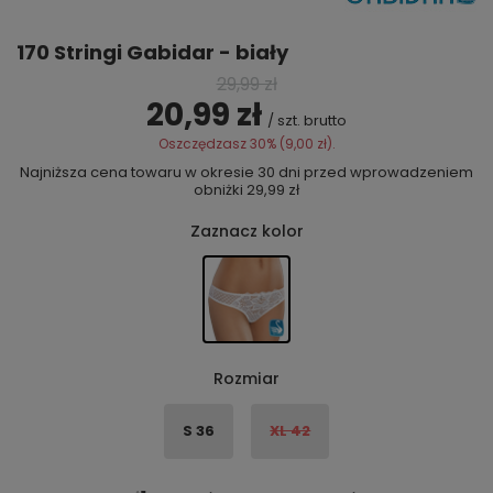
170 Stringi Gabidar - biały
29,99 zł
20,99 zł
/
szt.
brutto
Oszczędzasz
30%
(
9,00 zł
).
Najniższa cena towaru w okresie 30 dni przed wprowadzeniem
obniżki
29,99 zł
Zaznacz kolor
Rozmiar
S 36
XL 42