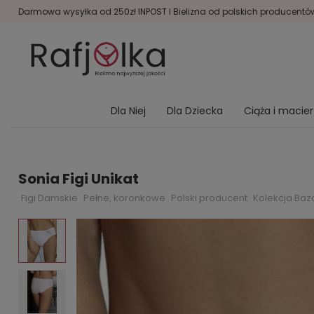
Darmowa wysyłka od 250zł INPOST I Bielizna od polskich producentów 
Dla Niej
Dla Dziecka
Ciąża i macie
Sonia Figi Unikat
Figi Damskie
Pełne, koronkowe
Polski producent
Kolekcja Ba