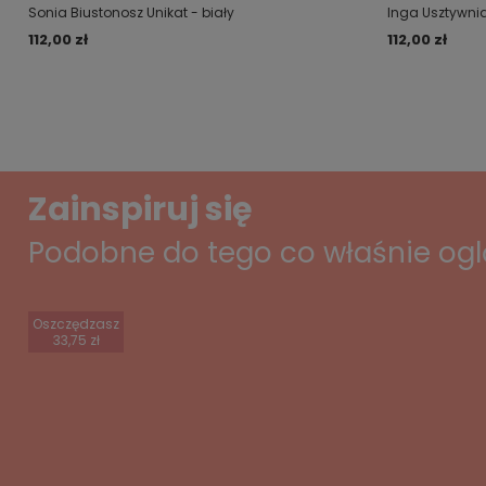
Sonia Biustonosz Unikat - biały
Inga Usztywnia
112,00 zł
112,00 zł
Zainspiruj się
Podobne do tego co właśnie og
Oszczędzasz
33,75 zł