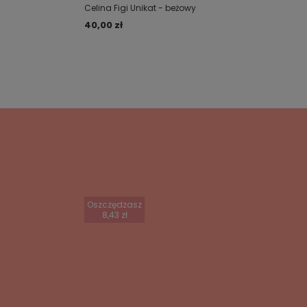
Celina Figi Unikat - beżowy
40,00 zł
Oszczędzasz
8,43 zł