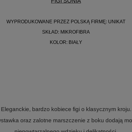
FIGI SONIA
WYPRODUKOWANE PRZEZ POLSKĄ FIRMĘ: UNIKAT
SKŁAD: MIKROFIBRA
KOLOR: BIAŁY
Eleganckie, bardzo kobiece figi o klasycznym kroju.
tawka oraz zalotne marszczenie z boku dodają mo
niepowtarzalnego wdzięku i delikatności.