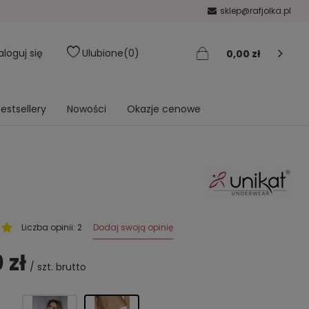
sklep@rafjolka.pl
aloguj się
Ulubione
0
0,00 zł
estsellery
Nowości
Okazje cenowe
Dodaj swoją opinię
Liczba opinii: 2
 zł
/
szt.
brutto