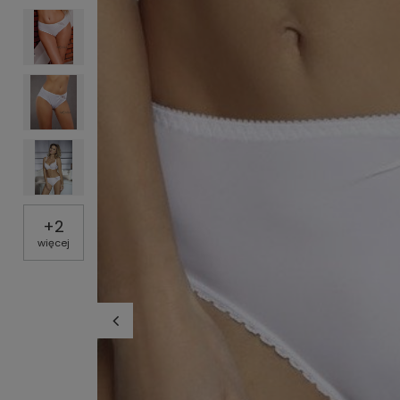
+
2
więcej