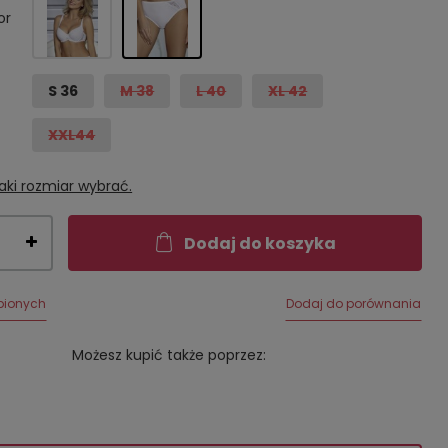
or
S 36
M 38
L 40
XL 42
XXL44
aki rozmiar wybrać.
Dodaj do koszyka
bionych
Dodaj do porównania
Możesz kupić także poprzez: