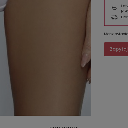
Łat
prz
Dar
Masz pytani
Zapytaj