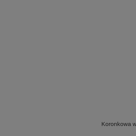
.
.
.
Koronkowa ws