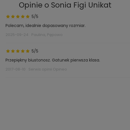
Opinie o Sonia Figi Unikat
5/5
Polecam, idealnie dopasowany rozmiar.
2025-09-24
Paulina, Pępowo
5/5
Przepiękny biustonosz. Gatunek pierwsza klasa.
2017-08-10
Serwis opinii Opineo