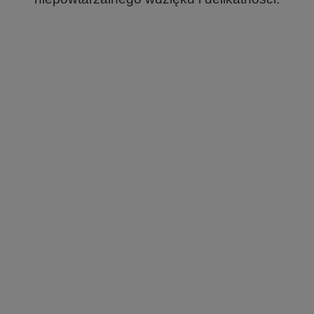
.
.
.
.