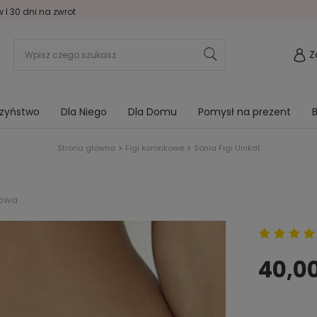
I 30 dni na zwrot
Z
rzyństwo
Dla Niego
Dla Domu
Pomysł na prezent
B
Strona główna
Figi koronkowe
Sonia Figi Unikat
zowa
40,00