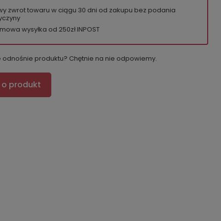
wy zwrot towaru w ciągu
30
dni od zakupu bez podania
yczyny
mowa wysyłka od 250zł INPOST
e odnośnie produktu? Chętnie na nie odpowiemy.
 o produkt