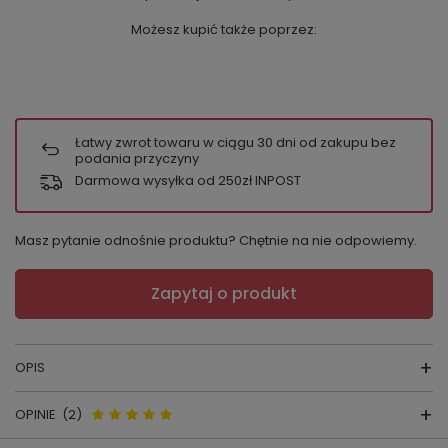
Możesz kupić także poprzez:
Łatwy zwrot towaru w ciągu
30
dni od zakupu bez
podania przyczyny
Darmowa wysyłka od 250zł INPOST
Masz pytanie odnośnie produktu? Chętnie na nie odpowiemy.
Zapytaj o produkt
OPIS
OPINIE
(2)
FIGI Simple Panty