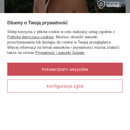
Dbamy o Twoją prywatność
Sklep korzysta z plików cookie w celu realizacji usług zgodnie z
Polityką dotyczącą cookies
. Możesz określić warunki
przechowywania lub dostępu do cookie w Twojej przeglądarce.
×
✨ Asystent zakupowy
Więcej informacji na temat warunków i prywatności można znaleźć
Napisz czego szukasz — pokażę
także na stronie
Prywatność i warunki Google
.
gotowe propozycje.
✨
AI
Potwierdzam wszystkie
Konfiguracja zgód
Dodaj do koszyka
Okres wakacyjny to czas, gdy chcemy czuć się lekko i swobodnie.
Wysokie temperatury sprawiają, że odpowiednia
bielizna na lato jest niezbędna dla zachowania komfortu. Jak jednak
wybrać poszczególne elementy? Czy warto postawić
na modele koronkowe? W tym artykule przedstawimy Ci wskazówki,
które pomogą Ci skompletować idealny letni strój!
Czytaj więcej