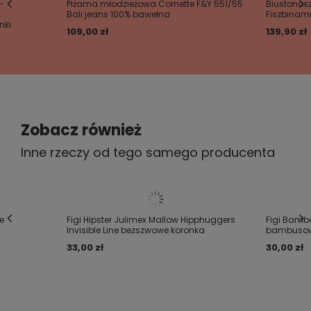
Super jakość, polecam
–
Piżama młodzieżowa Cornette F&Y 551/55
Biustonosz
Bali jeans 100% bawełna
Fiszbinami
.
2024-07-02
nki
109,00 zł
139,90 zł
MAŁGORZATA, KRAKÓW
.
Czy opinia była pomocna?
Tak
0
Nie
0
.
5/5
.
Fajnie leżą, żona zadowolona
TABELA ROZMIARÓW
(wymiary osoby na która
Zobacz również
powinny pasować dane figi):
2021-07-24
Ula, Łódź
Inne rzeczy od tego samego producenta
Rozmiar (biodra): S: 84-88 M: 96-100 L: 102-106 XL:
Czy opinia była pomocna?
Tak
0
Nie
0
108-112
e
Figi Hipster Julimex Mallow Hipphuggers
Figi Bambo
Invisible Line bezszwowe koronka
bambusow
33,00 zł
30,00 zł
WYMIARY FIG MIERZONE NA PŁASKO BEZ
ROZCIĄGANIA:
długość:
S- cm, M - 25 cm ,
L - 25 cm ,
XL -26 cm