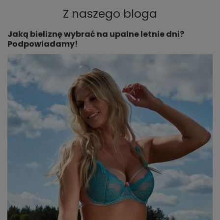
,
Z naszego bloga
szerokość w pasie:
S- cm,
M - 33 cm , L - 35 cm
,
XL - 36cm,
Jaką bieliznę wybrać na upalne letnie dni?
Podpowiadamy!