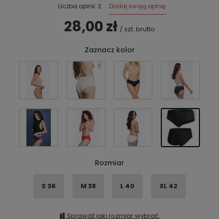
Dodaj swoją opinię
Liczba opinii: 2
28,00 zł
/
szt.
brutto
Zaznacz kolor
Rozmiar
S 36
M 38
L 40
XL 42
Sprawdź jaki rozmiar wybrać.