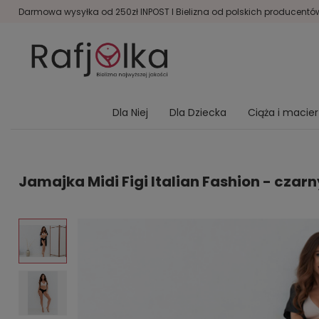
Darmowa wysyłka od 250zł INPOST I Bielizna od polskich producentów 
Dla Niej
Dla Dziecka
Ciąża i macie
Jamajka Midi Figi Italian Fashion - czarn