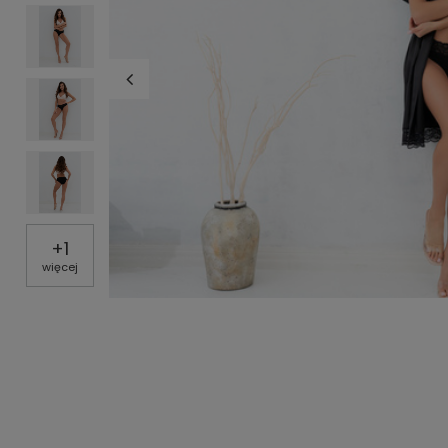
+
1
więcej