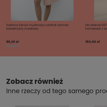
Sabrina Sensis muślinowy szlafrok damski
De Lafense 05
bawełniany morelowy
homewear z wi
88,20 zł
150,00 zł
98,00 zł
Zobacz również
Inne rzeczy od tego samego pr