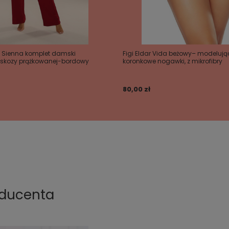
7 Sienna komplet damski
Figi Eldar Vida beżowy– modelując
skozy prążkowanej-bordowy
koronkowe nogawki, z mikrofibry
80,00 zł
oducenta