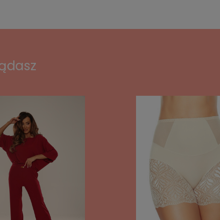
lądasz