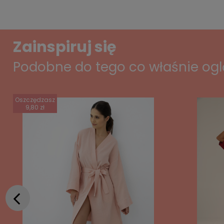
Zainspiruj się
Podobne do tego co właśnie og
Oszczędzasz
9,80 zł