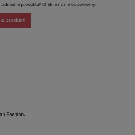
e odnośnie produktu? Chętnie na nie odpowiemy.
 o produkt
n
lian Fashion.