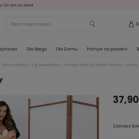
I 30 dni na zwrot
Z
rzyństwo
Dla Niego
Dla Domu
Pomysł na prezent
B
Strona główna
Figi bawełniane
Jamajka Midi Figi Italian Fashion - czarny
y
37,90
Zaznacz kol