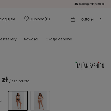
sklep@rafjolka.pl
aloguj się
Ulubione
0
0,00 zł
estsellery
Nowości
Okazje cenowe
 zł
/
szt.
brutto
or