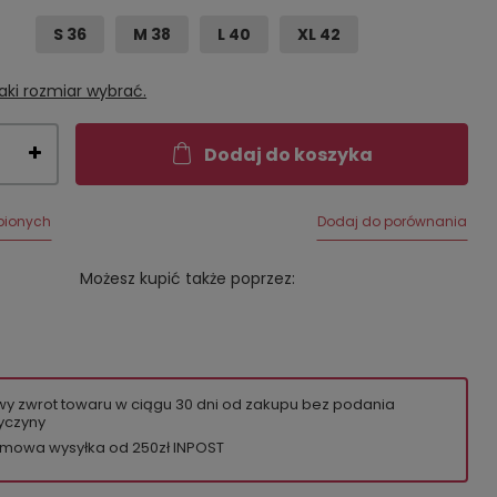
S 36
M 38
L 40
XL 42
aki rozmiar wybrać.
Dodaj do koszyka
bionych
Dodaj do porównania
Możesz kupić także poprzez:
wy zwrot towaru w ciągu
30
dni od zakupu bez podania
yczyny
mowa wysyłka od 250zł INPOST