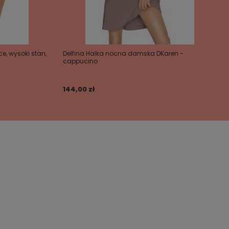
e, wysoki stan,
Delfina Halka nocna damska DKaren -
cappucino
144,00 zł